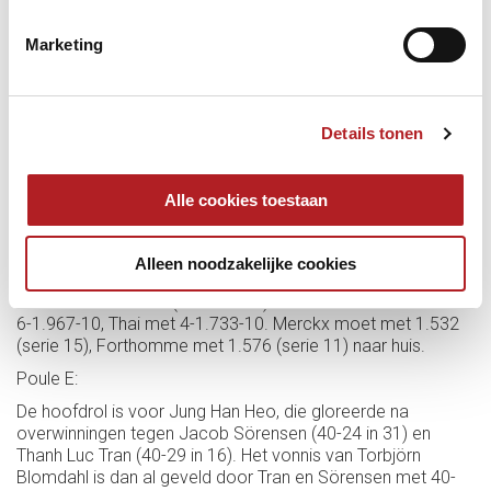
door de jonge Franse student en is de sterke runner-up na
Tasdemir. Tayfun finisht op 6-1.846-6, Martin Horn op 4-
Marketing
1.594-11.
Poule D:
Het resultaat na twee sessies is dat Jun Tae Kim zich al
Details tonen
heeft geplaatst en Roland Forthomme al kansloos is
uitgeschakeld. Merckx verslaat Forthomme met 40-19 in
23, maar verliest daarna van Kim met 40-32 in 22. De derde
Alle cookies toestaan
kanshebber in het veld is Hong Chiem Thai, tegenstander
van Merckx in de derde omgang en uiteindelijk spelbreker
voor de twee Belgen. Thai, die een geweldig eindschot
Alleen noodzakelijke cookies
heeft, verslaat zowel Forthomme (40-35 in 20) als Merckx
in de laatste ronden (40-23 in 17). Jun Tae Kim finisht met
6-1.967-10, Thai met 4-1.733-10. Merckx moet met 1.532
(serie 15), Forthomme met 1.576 (serie 11) naar huis.
Poule E:
De hoofdrol is voor Jung Han Heo, die gloreerde na
overwinningen tegen Jacob Sörensen (40-24 in 31) en
Thanh Luc Tran (40-29 in 16). Het vonnis van Torbjörn
Blomdahl is dan al geveld door Tran en Sörensen met 40-