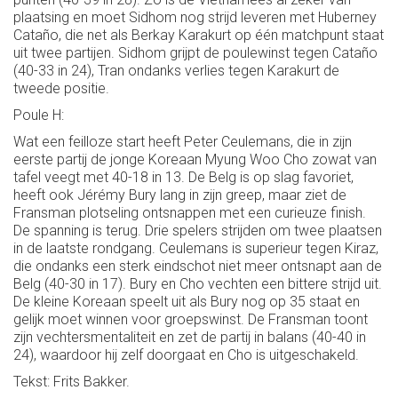
plaatsing en moet Sidhom nog strijd leveren met Huberney
Cataño, die net als Berkay Karakurt op één matchpunt staat
uit twee partijen. Sidhom grijpt de poulewinst tegen Cataño
(40-33 in 24), Tran ondanks verlies tegen Karakurt de
tweede positie.
Poule H:
Wat een feilloze start heeft Peter Ceulemans, die in zijn
eerste partij de jonge Koreaan Myung Woo Cho zowat van
tafel veegt met 40-18 in 13. De Belg is op slag favoriet,
heeft ook Jérémy Bury lang in zijn greep, maar ziet de
Fransman plotseling ontsnappen met een curieuze finish.
De spanning is terug. Drie spelers strijden om twee plaatsen
in de laatste rondgang. Ceulemans is superieur tegen Kiraz,
die ondanks een sterk eindschot niet meer ontsnapt aan de
Belg (40-30 in 17). Bury en Cho vechten een bittere strijd uit.
De kleine Koreaan speelt uit als Bury nog op 35 staat en
gelijk moet winnen voor groepswinst. De Fransman toont
zijn vechtersmentaliteit en zet de partij in balans (40-40 in
24), waardoor hij zelf doorgaat en Cho is uitgeschakeld.
Tekst: Frits Bakker.