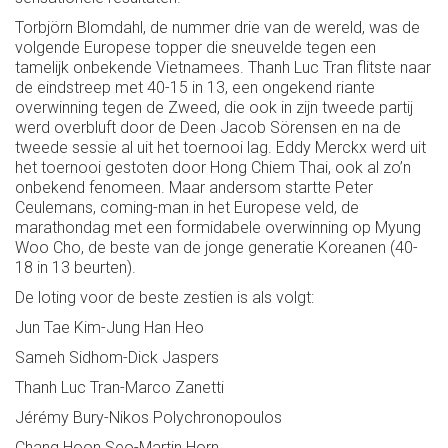
Torbjörn Blomdahl, de nummer drie van de wereld, was de
volgende Europese topper die sneuvelde tegen een
tamelijk onbekende Vietnamees. Thanh Luc Tran flitste naar
de eindstreep met 40-15 in 13, een ongekend riante
overwinning tegen de Zweed, die ook in zijn tweede partij
werd overbluft door de Deen Jacob Sörensen en na de
tweede sessie al uit het toernooi lag. Eddy Merckx werd uit
het toernooi gestoten door Hong Chiem Thai, ook al zo’n
onbekend fenomeen. Maar andersom startte Peter
Ceulemans, coming-man in het Europese veld, de
marathondag met een formidabele overwinning op Myung
Woo Cho, de beste van de jonge generatie Koreanen (40-
18 in 13 beurten).
De loting voor de beste zestien is als volgt:
Jun Tae Kim-Jung Han Heo
Sameh Sidhom-Dick Jaspers
Thanh Luc Tran-Marco Zanetti
Jérémy Bury-Nikos Polychronopoulos
Chang Hoon Seo-Martin Horn