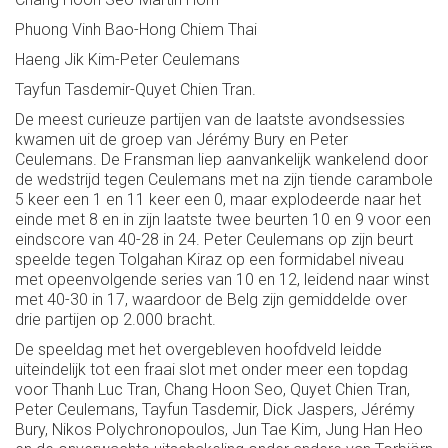
Phuong Vinh Bao-Hong Chiem Thai
Haeng Jik Kim-Peter Ceulemans
Tayfun Tasdemir-Quyet Chien Tran.
De meest curieuze partijen van de laatste avondsessies
kwamen uit de groep van Jérémy Bury en Peter
Ceulemans. De Fransman liep aanvankelijk wankelend door
de wedstrijd tegen Ceulemans met na zijn tiende carambole
5 keer een 1 en 11 keer een 0, maar explodeerde naar het
einde met 8 en in zijn laatste twee beurten 10 en 9 voor een
eindscore van 40-28 in 24. Peter Ceulemans op zijn beurt
speelde tegen Tolgahan Kiraz op een formidabel niveau
met opeenvolgende series van 10 en 12, leidend naar winst
met 40-30 in 17, waardoor de Belg zijn gemiddelde over
drie partijen op 2.000 bracht.
De speeldag met het overgebleven hoofdveld leidde
uiteindelijk tot een fraai slot met onder meer een topdag
voor Thanh Luc Tran, Chang Hoon Seo, Quyet Chien Tran,
Peter Ceulemans, Tayfun Tasdemir, Dick Jaspers, Jérémy
Bury, Nikos Polychronopoulos, Jun Tae Kim, Jung Han Heo