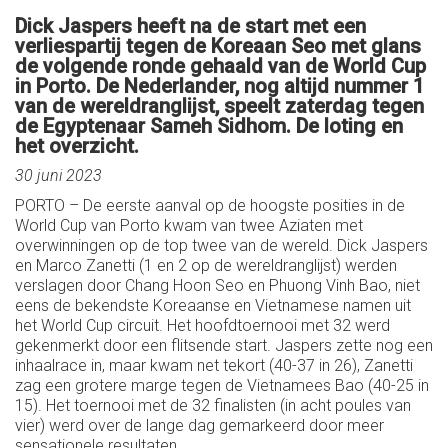
Dick Jaspers heeft na de start met een
verliespartij tegen de Koreaan Seo met glans
de volgende ronde gehaald van de World Cup
in Porto. De Nederlander, nog altijd nummer 1
van de wereldranglijst, speelt zaterdag tegen
de Egyptenaar Sameh Sidhom. De loting en
het overzicht.
30 juni 2023
PORTO – De eerste aanval op de hoogste posities in de
World Cup van Porto kwam van twee Aziaten met
overwinningen op de top twee van de wereld. Dick Jaspers
en Marco Zanetti (1 en 2 op de wereldranglijst) werden
verslagen door Chang Hoon Seo en Phuong Vinh Bao, niet
eens de bekendste Koreaanse en Vietnamese namen uit
het World Cup circuit. Het hoofdtoernooi met 32 werd
gekenmerkt door een flitsende start. Jaspers zette nog een
inhaalrace in, maar kwam net tekort (40-37 in 26), Zanetti
zag een grotere marge tegen de Vietnamees Bao (40-25 in
15). Het toernooi met de 32 finalisten (in acht poules van
vier) werd over de lange dag gemarkeerd door meer
sensationele resultaten.