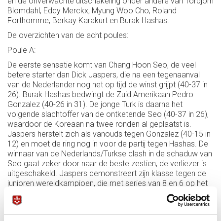
en de onverwachte uitschakeling onder andere van Torbjörn
Blomdahl, Eddy Merckx, Myung Woo Cho, Roland
Forthomme, Berkay Karakurt en Burak Hashas.
De overzichten van de acht poules:
Poule A:
De eerste sensatie komt van Chang Hoon Seo, de veel
betere starter dan Dick Jaspers, die na een tegenaanval
van de Nederlander nog net op tijd de winst grijpt (40-37 in
26). Burak Hashas bedwingt de Zuid Amerikaan Pedro
Gonzalez (40-26 in 31). De jonge Turk is daarna het
volgende slachtoffer van de ontketende Seo (40-37 in 26),
waardoor de Koreaan na twee ronden al geplaatst is.
Jaspers herstelt zich als vanouds tegen Gonzalez (40-15 in
12) en moet de ring nog in voor de partij tegen Hashas. De
winnaar van de Nederlands/Turkse clash in de schaduw van
Seo gaat zeker door naar de beste zestien, de verliezer is
uitgeschakeld. Jaspers demonstreert zijn klasse tegen de
junioren wereldkampioen, die met series van 8 en 6 op het
eind door een donkere tunnel gaat. De Nederlander is
onverbiddelijk in 14 beurten: 40-14. Toch wordt Seo met de
maximale matchpunten, de groepswinnaar (6-1.621-8) voor