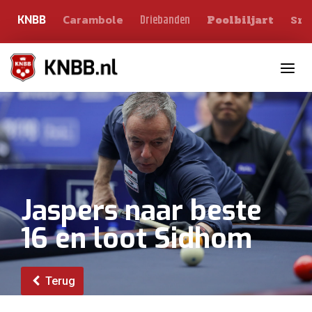
Carambole
Sno
Driebanden
KNBB
Poolbiljart
Toggle n
Jaspers naar beste
16 en loot Sidhom
Terug