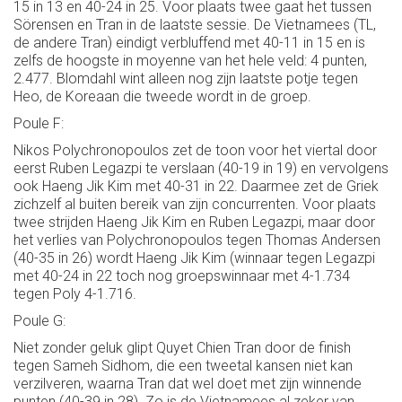
15 in 13 en 40-24 in 25. Voor plaats twee gaat het tussen
Sörensen en Tran in de laatste sessie. De Vietnamees (TL,
de andere Tran) eindigt verbluffend met 40-11 in 15 en is
zelfs de hoogste in moyenne van het hele veld: 4 punten,
2.477. Blomdahl wint alleen nog zijn laatste potje tegen
Heo, de Koreaan die tweede wordt in de groep.
Poule F:
Nikos Polychronopoulos zet de toon voor het viertal door
eerst Ruben Legazpi te verslaan (40-19 in 19) en vervolgens
ook Haeng Jik Kim met 40-31 in 22. Daarmee zet de Griek
zichzelf al buiten bereik van zijn concurrenten. Voor plaats
twee strijden Haeng Jik Kim en Ruben Legazpi, maar door
het verlies van Polychronopoulos tegen Thomas Andersen
(40-35 in 26) wordt Haeng Jik Kim (winnaar tegen Legazpi
met 40-24 in 22 toch nog groepswinnaar met 4-1.734
tegen Poly 4-1.716.
Poule G:
Niet zonder geluk glipt Quyet Chien Tran door de finish
tegen Sameh Sidhom, die een tweetal kansen niet kan
verzilveren, waarna Tran dat wel doet met zijn winnende
punten (40-39 in 28). Zo is de Vietnamees al zeker van