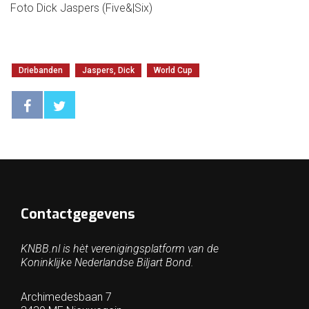
Foto Dick Jaspers (Five&|Six)
Driebanden
Jaspers, Dick
World Cup
Contactgegevens
KNBB.nl is hèt verenigingsplatform van de
Koninklijke Nederlandse Biljart Bond.
Archimedesbaan 7