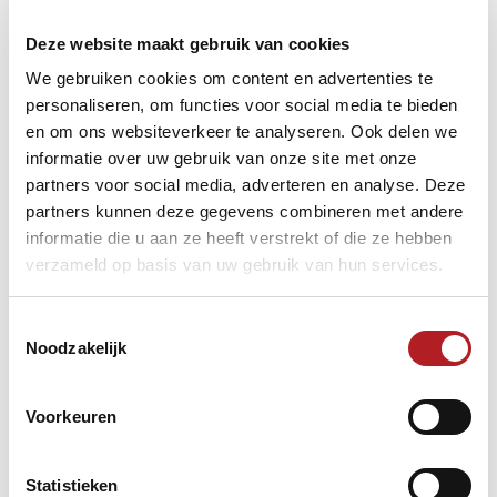
Sectie Carambole
Simonis Biljartlakens Landsfinale; Masters Artistiek; NK’s
Deze website maakt gebruik van cookies
Ereklasse groot; NK’s Eerste Klasse groot
We gebruiken cookies om content en advertenties te
Sectie Pool
personaliseren, om functies voor social media te bieden
Cavero NK Pool 9-ball + 8-ball
;
NK Pool 9-ball en 8-ball
en om ons websiteverkeer te analyseren. Ook delen we
kwalificaties
;
NK 14.1; NK 10-ball
informatie over uw gebruik van onze site met onze
partners voor social media, adverteren en analyse. Deze
Strachan lakens is hiermee de exclusieve lakenpartner van de
partners kunnen deze gegevens combineren met andere
volgende evenementen:
informatie die u aan ze heeft verstrekt of die ze hebben
Sectie Snooker
verzameld op basis van uw gebruik van hun services.
NK Snooker
Toestemmingsselectie
Noodzakelijk
Aramith is hiermee de exclusieve ballenleverancier van de
volgende evenementen:
Sectie Carambole
Voorkeuren
Simonis Biljartlakens Landsfinale; NK Masters Artistiek; NK’s
Ereklasse groot; NK’s Eerste Klasse groot
Sectie Driebanden
Statistieken