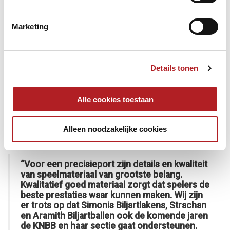
Masters Driebanden; NK Jeugd Driebanden; Diamonds
Dames Driebanden; Bekerfinale Driebanden; NK
Hoofdklasse; NK Excellentklasse; NK Premium Klasse; NK
Marketing
Divisies; Grand Prix’s Driebanden
Sectie Pool
Cavero NK Pool 9-ball en 8-ball; NK Jeugd; NK Senioren; NK
Details tonen
Dames; NK 14.1; NK 10-ball
Sectie Snooker
NK Snooker
Alle cookies toestaan
Reacties KNBB en The Iwan Simonis Group:
Alleen noodzakelijke cookies
“Voor een precisieport zijn details en kwaliteit
van speelmateriaal van grootste belang.
Kwalitatief goed materiaal zorgt dat spelers de
beste prestaties waar kunnen maken. Wij zijn
er trots op dat Simonis Biljartlakens, Strachan
en Aramith Biljartballen ook de komende jaren
de KNBB en haar sectie gaat ondersteunen.