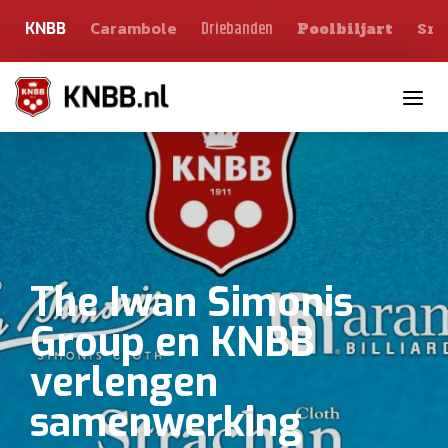
Carambole
Sno
Driebanden
KNBB
Poolbiljart
Toggle n
The Iwan Simonis
Group en KNBB
verlengen
samenwerking