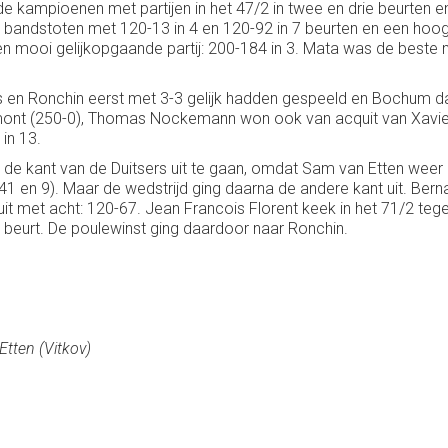
e kampioenen met partijen in het 47/2 in twee en drie beurten e
 bandstoten met 120-13 in 4 en 120-92 in 7 beurten en een hoog
een mooi gelijkopgaande partij: 200-184 in 3. Mata was de beste
s en Ronchin eerst met 3-3 gelijk hadden gespeeld en Bochum 
érimont (250-0), Thomas Nockemann won ook van acquit van Xavier 
in 13.
de kant van de Duitsers uit te gaan, omdat Sam van Etten weer zij
41 en 9). Maar de wedstrijd ging daarna de andere kant uit. Bern
t uit met acht: 120-67. Jean Francois Florent keek in het 71/2
 beurt. De poulewinst ging daardoor naar Ronchin.
tten (Vitkov)