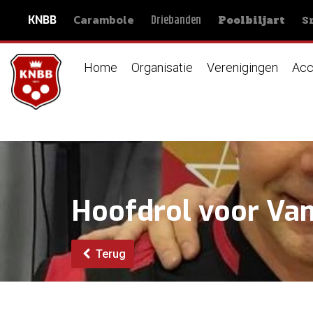
Carambole
S
Driebanden
KNBB
Poolbiljart
Home
Organisatie
Verenigingen
Acc
Hoofdrol voor Van
Terug