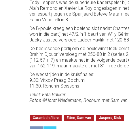
Eddy Leppens was de superieure kaderspeler bij d
Alain Remond en Xavier Le Roy ongeslagen in het
verliespartij tegen de Spanjaard Esteve Mata in 
Fabio Venditelli in 8.
De B-poule kreeg een boeiend slot nadat Chartre
won in die partij het 47/2 in 1 beurt van Willy G
Jacky Justice versloeg Ludger Havlik met 120-88 
De beslissende partij om de poulewinst leek eerst 
Brahim Djoubri versloeg met 250-88 in 2 (series 2
(112-57 in 7) en maakte het in de volgende beur
van 162-119, maar maakte uit met 81 in de derde
De wedstrijden in de kruisfinales:
9.30: Vitkov Praag-Bochum
11.30: Ronchin-Soissons
Tekst: Frits Bakker
Foto's ©Horst Wiedemann, Bochum met Sam van E
Carambole/libre
Etten, Sam van
Jaspers, Dick