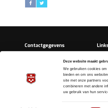
Contactgegevens
Link
Over D
KNBB.nl is hèt verenigingsplatform
Deze website maakt gebru
van de
Bonds
Koninklijke Nederlandse Biljart
We gebruiken cookies om c
Bond.
Biljart.
bieden en om ons websitev
site met onze partners vo
Helpd
Archimedesbaan 7
combineren met andere inf
3439 ME Nieuwegein
uw gebruik van hun servic
Tel.: 030 - 6008400
Mail:
info@knbb.nl