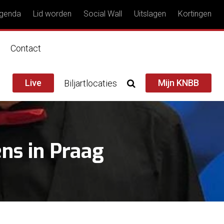
genda
Lid worden
Social Wall
Uitslagen
Kortingen
n
Contact
Live
Mijn KNBB
Biljartlocaties
ns in Praag