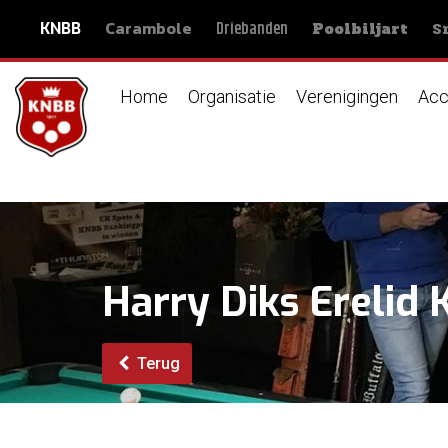
Carambole
S
Driebanden
KNBB
Poolbiljart
Home
Organisatie
Verenigingen
Acc
Harry Diks Erelid
Terug