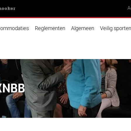
nooker
A
ommodaties
Reglementen
Algemeen
Veilig sporte
 KNBB