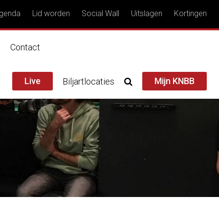
genda
Lid worden
Social Wall
Uitslagen
Kortingen
n
Contact
Live
Mijn KNBB
Biljartlocaties