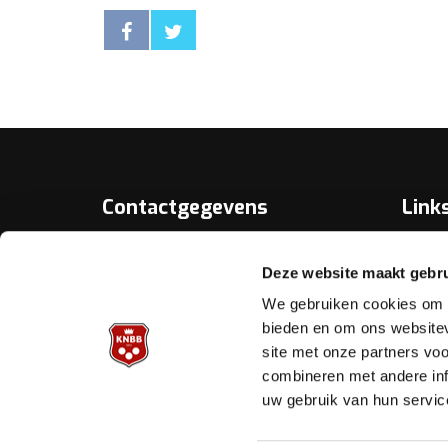
Contactgegevens
Link
Over D
KNBB.nl is hèt verenigingsplatform
Deze website maakt gebru
van de
Bonds
Koninklijke Nederlandse Biljart
We gebruiken cookies om c
Bond.
Biljart.
bieden en om ons websitev
site met onze partners vo
Helpd
Archimedesbaan 7
combineren met andere inf
3439 ME Nieuwegein
uw gebruik van hun servic
Tel.: 030 - 6008400