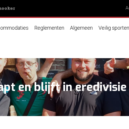
nooker
A
ommodaties
Reglementen
Algemeen
Veilig sporte
t en blijft in eredivisie