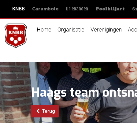
Carambole
S
Driebanden
KNBB
Poolbiljart
Home
Organisatie
Verenigingen
Acc
Haags team ontsnap
Terug