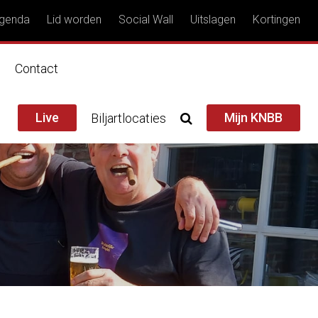
genda
Lid worden
Social Wall
Uitslagen
Kortingen
n
Contact
Live
Mijn KNBB
Biljartlocaties