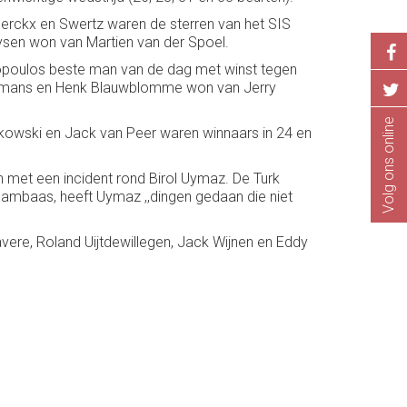
Merckx en Swertz waren de sterren van het SIS
ysen won van Martien van der Spoel.
opoulos beste man van de dag met winst tegen
Ceulemans en Henk Blauwblomme won van Jerry
Volg ons online
lkowski en Jack van Peer waren winnaars in 24 en
n met een incident rond Birol Uymaz. De Turk
eambaas, heeft Uymaz ,,dingen gedaan die niet
vere, Roland Uijtdewillegen, Jack Wijnen en Eddy