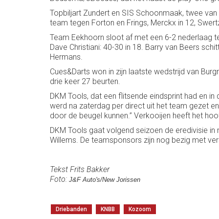
Topbiljart Zundert en SIS Schoonmaak, twee van d
team tegen Forton en Frings, Merckx in 12, Swer
Team Eekhoorn sloot af met een 6-2 nederlaag 
Dave Christiani: 40-30 in 18. Barry van Beers sc
Hermans.
Cues&Darts won in zijn laatste wedstrijd van Bur
drie keer 27 beurten.
DKM Tools, dat een flitsende eindsprint had en i
werd na zaterdag per direct uit het team gezet 
door de beugel kunnen.’’ Verkooijen heeft het hoo
DKM Tools gaat volgend seizoen de eredivisie in 
Willems. De teamsponsors zijn nog bezig met ver
Tekst Frits Bakker
Foto:
J&F Auto's/New Jorissen
Driebanden
KNBB
Kozoom