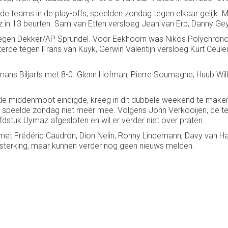
e teams in de play-offs, speelden zondag tegen elkaar gelijk. 
tz in 13 beurten. Sam van Etten versloeg Jean van Erp, Danny Ge
tegen Dekker/AP Sprundel. Voor Eekhoorn was Nikos Polychron
hitterde tegen Frans van Kuyk, Gerwin Valentijn versloeg Kurt 
gmans Biljarts met 8-0. Glenn Hofman, Pierre Soumagne, Huub Wi
n de middenmoot eindigde, kreeg in dit dubbele weekend te make
en speelde zondag niet meer mee. Volgens John Verkooijen, de t
fdstuk Uymaz afgesloten en wil er verder niet over praten.
met Frédéric Caudron, Dion Nelin, Ronny Lindemann, Davy van Ha
sterking, maar kunnen verder nog geen nieuws melden.