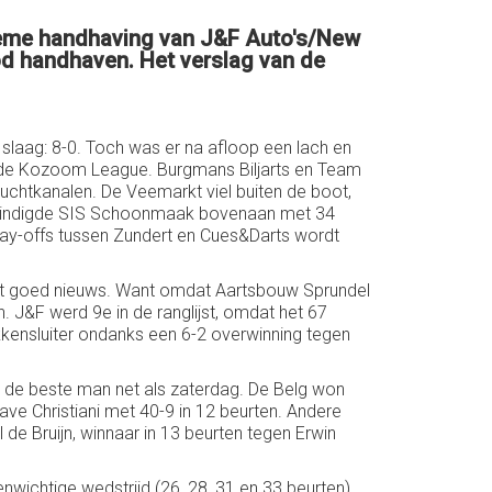
tieme handhaving van J&F Auto's/New
od handhaven. Het verslag van de
laag: 8-0. Toch was er na afloop een lach en
e, de Kozoom League. Burgmans Biljarts en Team
chtkanalen. De Veemarkt viel buiten de boot,
de eindigde SIS Schoonmaak bovenaan met 34
lay-offs tussen Zundert en Cues&Darts wordt
ht goed nieuws. Want omdat Aartsbouw Sprundel
. J&F werd 9e in de ranglijst, omdat het 67
kensluiter ondanks een 6-2 overwinning tegen
w de beste man net als zaterdag. De Belg won
ve Christiani met 40-9 in 12 beurten. Andere
e Bruijn, winnaar in 13 beurten tegen Erwin
nwichtige wedstrijd (26, 28, 31 en 33 beurten).