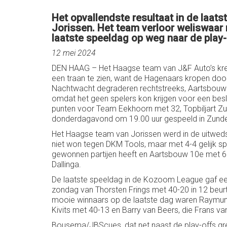
Het opvallendste resultaat in de laa
Jorissen. Het team verloor weliswaar
laatste speeldag op weg naar de play
12 mei 2024
DEN HAAG – Het Haagse team van J&F Auto’s kreeg
een traan te zien, want de Hagenaars kropen doo
Nachtwacht degraderen rechtstreeks, Aartsbouw S
omdat het geen spelers kon krijgen voor een be
punten voor Team Eekhoorn met 32, Topbiljart Zu
donderdagavond om 19.00 uur gespeeld in Zunde
Het Haagse team van Jorissen werd in de uitwe
niet won tegen DKM Tools, maar met 4-4 gelijk spe
gewonnen partijen heeft en Aartsbouw 10e met 65
Dallinga.
De laatste speeldag in de Kozoom League gaf een
zondag van Thorsten Frings met 40-20 in 12 beur
mooie winnaars op de laatste dag waren Raymund S
Kivits met 40-13 en Barry van Beers, die Frans va
Bousema/JBScues, dat net naast de play-offs greep