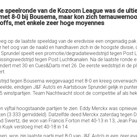
tste speelronde van de Kozoom League was de ul
 met 8-0 bij Bousema, maar kon zich ternauwerno
-offs, met enkele zeer hoge moyennes
 op de laatste speeldag van de eredivisie een ongenadig pak s
r het oog van de naald en handhaven zich in de hoogste divisi
prundel speelt een promotie/degradatiewedstrijd tegen Post Lu
slissingswedstrijd tegen Post Luchtkanalen. Na de laatste ron
ndert met 30 en Cues&Darts met 26. De eerste wedstrijd in de p
rt.
dstrijd tegen Bousema weggevaagd met 8-0 en kreeg onverwac
elde, eindigen J&F Auto’s en Aartsbouw Sprundel gelijk in punten
 winstpartijen. Team Nachtwacht sloot de competitie af als hek
 vijftal hoogstaande partijen te zien. Eddy Merckx was opnieu
ten (3.333 gemiddeld). Datzelfde deed Merckx zaterdag tegen Da
wertz, die won van Francis Forton met 40-13 in 13, Jean Paul d
n Kuyk versloeg met 40-18 in 14.
, won zijn laatste partij met 8-0 van J&F Auto’s in een zeer eve