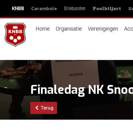
Carambole
S
Driebanden
KNBB
Poolbiljart
Home
Organisatie
Verenigingen
Acc
Finaledag NK Snook
Terug