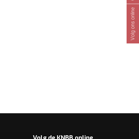
Volg ons online
Volg de KNBB online