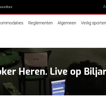
nooker
A
ommodaties
Reglementen
Algemeen
Veilig sporte
er Heren. Live op Biljar