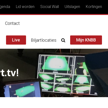
genda
Lid worden
Social Wall
Uitslagen
Kortingen
n
Contact
Live
Mijn KNBB
Biljartlocaties
t.tv!