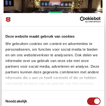
Deze website maakt gebruik van cookies
We gebruiken cookies om content en advertenties te
Of wat te denken van de berichtgeving, van de media-
personaliseren, om functies voor social media te bieden
aandacht?
en om ons websiteverkeer te analyseren. Ook delen we
De prachtige livestream van OrangeForks direct op de
informatie over uw gebruik van onze site met onze
Chinese 8-ball
en
Sectie Pool
Facebook kanalen. De
partners voor social media, adverteren en analyse. Deze
berichtgeving van RTV Utrecht
(vanaf 37:10; op de finaledag
partners kunnen deze gegevens combineren met andere
ook met tv-camera), het artikel in de China Times en
informatie die u aan ze heeft verstrekt of die ze hebben
natuurlijk de
heerlijke video van Yannick Pongers in het
verzameld op basis van uw gebruik van hun services.
Jeugdjournaal
.
En dat allemaal nog voordat de finaledag is gespeeld!
Toestemmingsselectie
Noodzakelijk