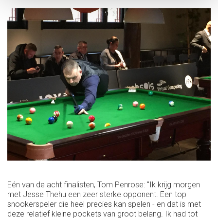
Eén van de acht finalisten, Tom Penrose: "Ik krijg morgen
met Jesse Thehu een zeer sterke opponent. Een top
snookerspeler die heel precies kan spelen - en dat is met
deze relatief kleine pockets van groot belang. Ik had tot