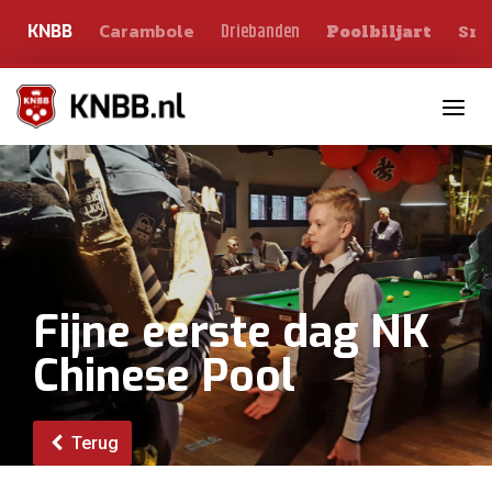
Carambole
Sno
Driebanden
KNBB
Poolbiljart
Toggle n
Fijne eerste dag NK
Chinese Pool
Terug