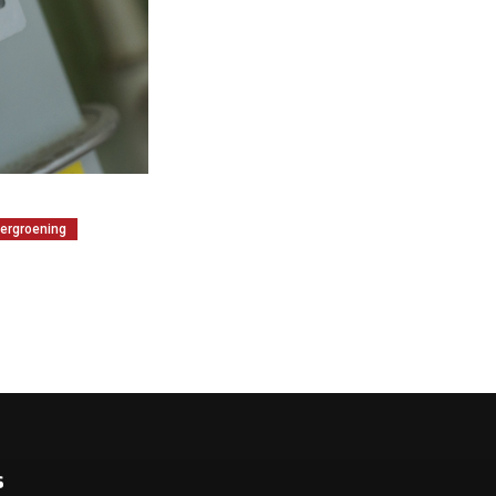
ergroening
s