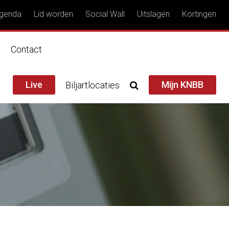
genda
Lid worden
Social Wall
Uitslagen
Kortingen
n
Contact
Live
Mijn KNBB
Biljartlocaties