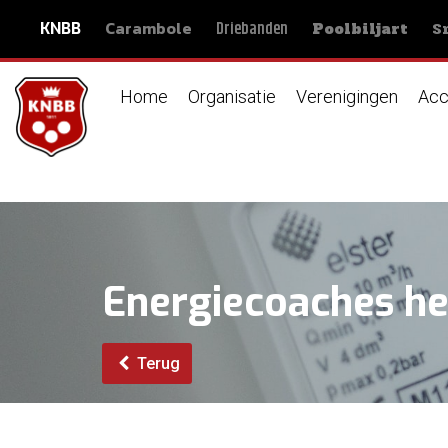
Carambole
S
Driebanden
KNBB
Poolbiljart
Home
Organisatie
Verenigingen
Acc
Energiecoaches he
Terug