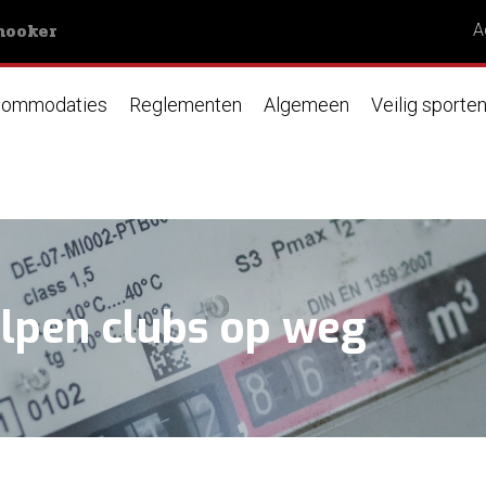
nooker
A
ommodaties
Reglementen
Algemeen
Veilig sporte
lpen clubs op weg