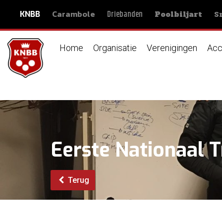
Carambole
S
Driebanden
KNBB
Poolbiljart
Home
Organisatie
Verenigingen
Acc
Eerste Nationaal T
Terug