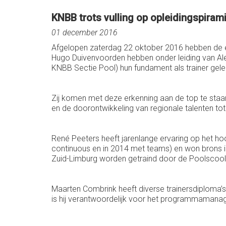
KNBB trots vulling op opleidingspiram
01 december 2016
Afgelopen zaterdag 22 oktober 2016 hebben de e
Hugo Duivenvoorden hebben onder leiding van Ale
KNBB Sectie Pool) hun fundament als trainer gele
Zij komen met deze erkenning aan de top te staan
en de doorontwikkeling van regionale talenten tot
René Peeters heeft jarenlange ervaring op het h
continuous en in 2014 met teams) en won brons in 
Zuid-Limburg worden getraind door de Poolscool
Maarten Combrink heeft diverse trainersdiploma’s
is hij verantwoordelijk voor het programmamanag