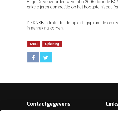
Hugo Duivenvoorden werd al in 2006 door de BCA a
enkele jaren competitie op het hoogste niveau (ere
De KNBB is trots dat de opleidingspiramide op nive
in aanraking komen.
KNBB
Opleiding
Contactgegevens
Link
Over D
KNBB.nl is hèt verenigingsplatform