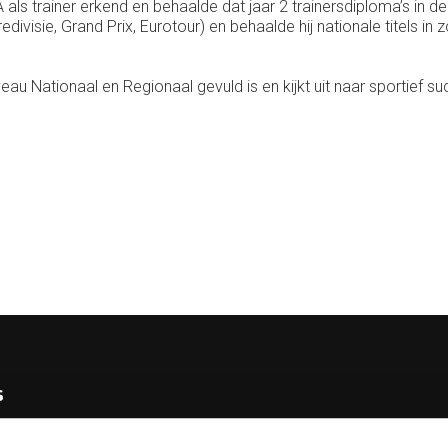
ls trainer erkend en behaalde dat jaar 2 trainersdiploma’s in d
divisie, Grand Prix, Eurotour) en behaalde hij nationale titels in
au Nationaal en Regionaal gevuld is en kijkt uit naar sportief su
s
e KNBB