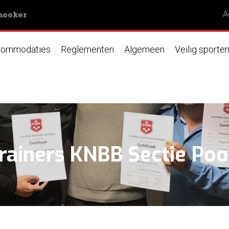
nooker
A
ommodaties
Reglementen
Algemeen
Veilig sporte
rainers KNBB Sectie Poo