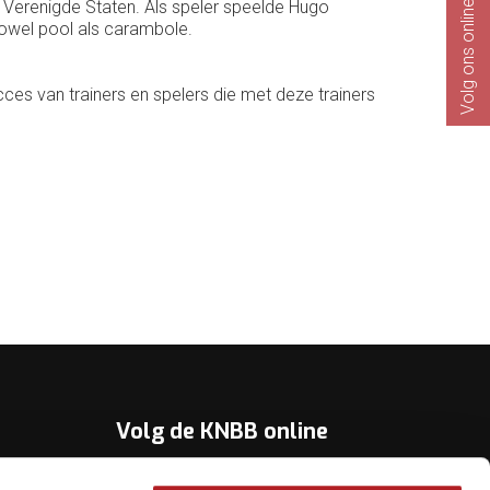
e Verenigde Staten. Als speler speelde Hugo
Volg ons online
 zowel pool als carambole.
cces van trainers en spelers die met deze trainers
Volg de KNBB online
Youtube