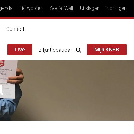
genda
Lid worden
Social Wall
Uitslagen
Kortingen
n
Contact
Live
Mijn KNBB
Biljartlocaties
l