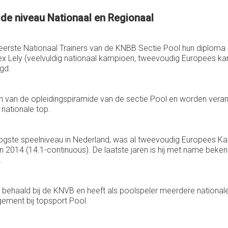
ide niveau Nationaal en Regionaal
erste Nationaal Trainers van de KNBB Sectie Pool hun diploma
x Lely (veelvuldig nationaal kampioen, tweevoudig Europees kam
gd.
 van de opleidingspiramide van de sectie Pool en worden verantw
 nationale top.
oogste speelniveau in Nederland, was al tweevoudig Europees Ka
2014 (14.1-continuous). De laatste jaren is hij met name bekend 
.
 behaald bij de KNVB en heeft als poolspeler meerdere nationale
ement bij topsport Pool.