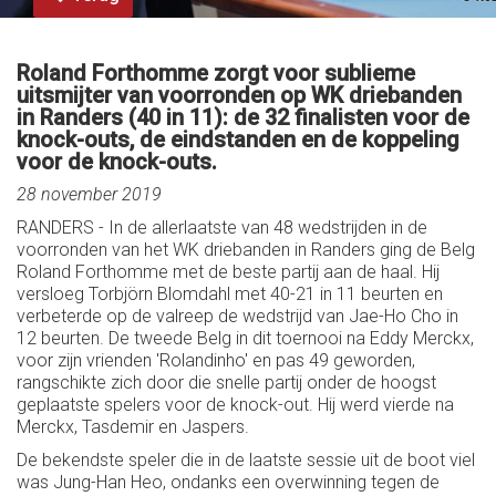
Roland Forthomme zorgt voor sublieme
uitsmijter van voorronden op WK driebanden
in Randers (40 in 11): de 32 finalisten voor de
knock-outs, de eindstanden en de koppeling
voor de knock-outs.
28 november 2019
RANDERS - In de allerlaatste van 48 wedstrijden in de
voorronden van het WK driebanden in Randers ging de Belg
Roland Forthomme met de beste partij aan de haal. Hij
versloeg Torbjörn Blomdahl met 40-21 in 11 beurten en
verbeterde op de valreep de wedstrijd van Jae-Ho Cho in
12 beurten. De tweede Belg in dit toernooi na Eddy Merckx,
voor zijn vrienden 'Rolandinho' en pas 49 geworden,
rangschikte zich door die snelle partij onder de hoogst
geplaatste spelers voor de knock-out. Hij werd vierde na
Merckx, Tasdemir en Jaspers.
De bekendste speler die in de laatste sessie uit de boot viel
was Jung-Han Heo, ondanks een overwinning tegen de