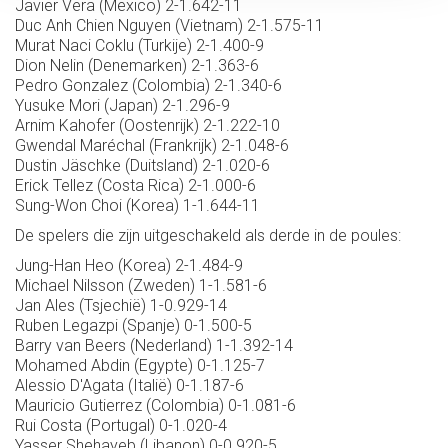
Javier Vera (Mexico) 2-1.642-11
Duc Anh Chien Nguyen (Vietnam) 2-1.575-11
Murat Naci Coklu (Turkije) 2-1.400-9
Dion Nelin (Denemarken) 2-1.363-6
Pedro Gonzalez (Colombia) 2-1.340-6
Yusuke Mori (Japan) 2-1.296-9
Arnim Kahofer (Oostenrijk) 2-1.222-10
Gwendal Maréchal (Frankrijk) 2-1.048-6
Dustin Jäschke (Duitsland) 2-1.020-6
Erick Tellez (Costa Rica) 2-1.000-6
Sung-Won Choi (Korea) 1-1.644-11
De spelers die zijn uitgeschakeld als derde in de poules:
Jung-Han Heo (Korea) 2-1.484-9
Michael Nilsson (Zweden) 1-1.581-6
Jan Ales (Tsjechië) 1-0.929-14
Ruben Legazpi (Spanje) 0-1.500-5
Barry van Beers (Nederland) 1-1.392-14
Mohamed Abdin (Egypte) 0-1.125-7
Alessio D'Agata (Italië) 0-1.187-6
Mauricio Gutierrez (Colombia) 0-1.081-6
Rui Costa (Portugal) 0-1.020-4
Yasser Shehayeb (Libanon) 0-0.920-5