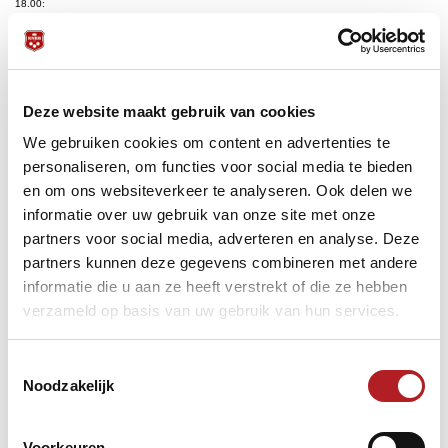
18.00:
Dick Jaspers-Dustin Jäschke
Semih Sayginer-Jacob Sörensen
Deze website maakt gebruik van cookies
Wan Young-hoi-Yusuke Mori
We gebruiken cookies om content en advertenties te
personaliseren, om functies voor social media te bieden
Quyet Chien Tran-Javier Vera
en om ons websiteverkeer te analyseren. Ook delen we
informatie over uw gebruik van onze site met onze
20.00:
partners voor social media, adverteren en analyse. Deze
Dani Sánchez-Pedro Gonzalez
partners kunnen deze gegevens combineren met andere
informatie die u aan ze heeft verstrekt of die ze hebben
HaengJik Kim-Duc Anh Chien Nguyen
verzameld op basis van uw gebruik van hun services.
Jérémy Bury-Marco Zanetti
Toestemmingsselectie
Tayfun Tasdemir-Erick Tellez
Noodzakelijk
De winnaars van de poules in de voorronden:
Eddy Merckx (België) 4-2.500-18
Voorkeuren