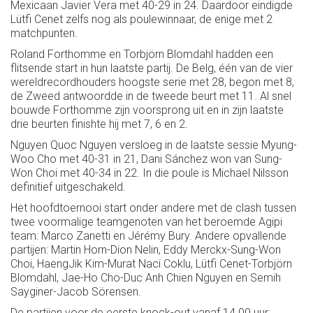
Mexicaan Javier Vera met 40-29 in 24. Daardoor eindigde
Lütfi Cenet zelfs nog als poulewinnaar, de enige met 2
matchpunten.
Roland Forthomme en Torbjörn Blomdahl hadden een
flitsende start in hun laatste partij. De Belg, één van de vier
wereldrecordhouders hoogste serie met 28, begon met 8,
de Zweed antwoordde in de tweede beurt met 11. Al snel
bouwde Forthomme zijn voorsprong uit en in zijn laatste
drie beurten finishte hij met 7, 6 en 2.
Nguyen Quoc Nguyen versloeg in de laatste sessie Myung-
Woo Cho met 40-31 in 21, Dani Sánchez won van Sung-
Won Choi met 40-34 in 22. In die poule is Michael Nilsson
definitief uitgeschakeld.
Het hoofdtoernooi start onder andere met de clash tussen
twee voormalige teamgenoten van het beroemde Agipi
team: Marco Zanetti en Jérémy Bury. Andere opvallende
partijen: Martin Horn-Dion Nelin, Eddy Merckx-Sung-Won
Choi, HaengJik Kim-Murat Naci Coklu, Lütfi Cenet-Torbjörn
Blomdahl, Jae-Ho Cho-Duc Anh Chien Nguyen en Semih
Sayginer-Jacob Sörensen.
De partijen voor de eerste knock-out vanaf 14.00 uur: