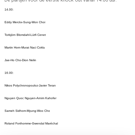
14.00:
Eddy Merckx-Sung-Won Choi
Torbjörn Blomdahl-Lütfi Cenet
Martin Horn-Murat Naci Coklu
Jae-Ho Cho-Dion Nelin
16.00:
Nikos Polychronopouloz-Javier Teran
Nguyen Quoc Nguyen-Arnim Kahofer
Sameh Sidhom-Myung-Woo Cho
Roland Forthomme-Gwendal Maréchal