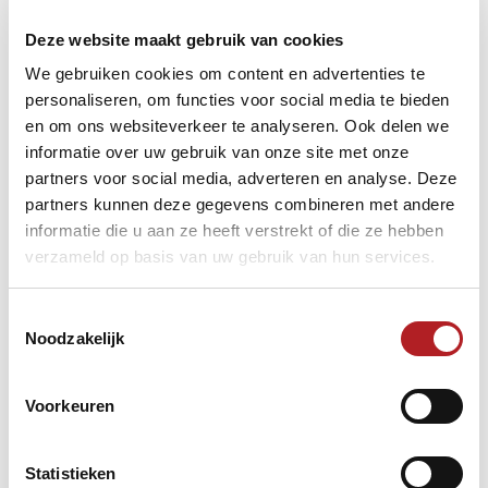
Deze website maakt gebruik van cookies
We gebruiken cookies om content en advertenties te
personaliseren, om functies voor social media te bieden
en om ons websiteverkeer te analyseren. Ook delen we
informatie over uw gebruik van onze site met onze
partners voor social media, adverteren en analyse. Deze
partners kunnen deze gegevens combineren met andere
informatie die u aan ze heeft verstrekt of die ze hebben
verzameld op basis van uw gebruik van hun services.
Toestemmingsselectie
Prinsen gaf verder nog aan dat hij weinig of geen
Noodzakelijk
veranderingen in zijn team verwacht. Na de 8-0 overwinning
op ‘t Hartje van Wanrooy eerder deze zondagmiddag, werd
ook eerste divisionist Jan Brock Amusement uit
Voorkeuren
Daarlerveen in de eerste wedstrijd in de vijfde ronde voor
de beker met 8-0 (10-2) verslagen.
Statistieken