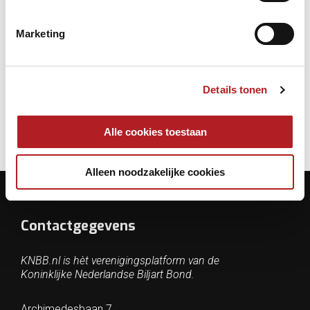
Tekst: Jaap Gonning
Foto Dick Jaspers ©Jan Rosmulder/BiljartBallen
Marketing
Competitie
Driebanden
Jaspers, Dick
Details tonen
Alle cookies toestaan
Alleen noodzakelijke cookies
Contactgegevens
KNBB.nl is hèt verenigingsplatform van de
Koninklijke Nederlandse Biljart Bond.
Archimedesbaan 7