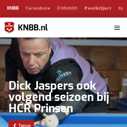
Carambole
Sno
Driebanden
KNBB
Poolbiljart
Toggle n
Dick Jaspers ook
volgend seizoen bij
HCR Prinsen
Terug