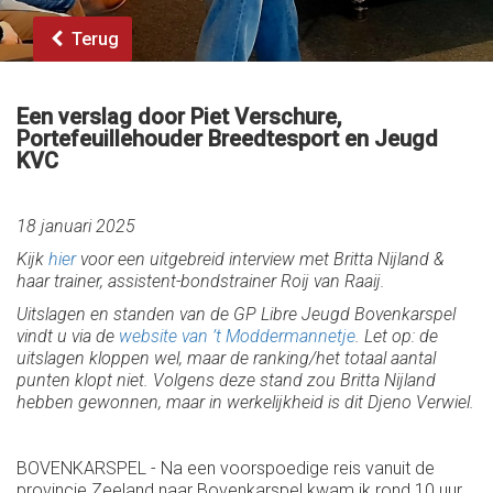
Terug
Een verslag door Piet Verschure,
Portefeuillehouder Breedtesport en Jeugd
KVC
18 januari 2025
Kijk
hier
voor een uitgebreid interview met Britta Nijland &
haar trainer, assistent-bondstrainer Roij van Raaij.
Uitslagen en standen van de GP Libre Jeugd Bovenkarspel
vindt u via de
website van ’t Moddermannetje
. Let op: de
uitslagen kloppen wel, maar de ranking/het totaal aantal
punten klopt niet. Volgens deze stand zou Britta Nijland
hebben gewonnen, maar in werkelijkheid is dit Djeno Verwiel.
BOVENKARSPEL - Na een voorspoedige reis vanuit de
provincie Zeeland naar Bovenkarspel kwam ik rond 10 uur