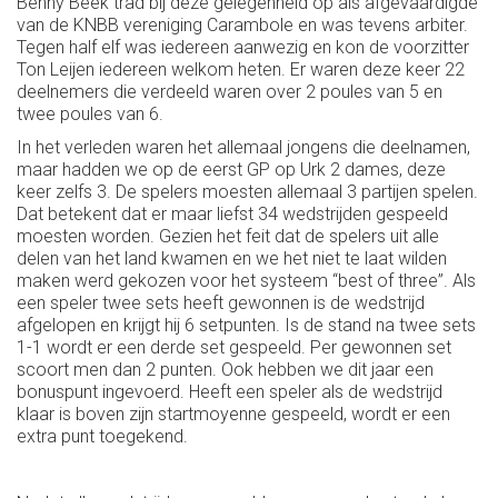
Benny Beek trad bij deze gelegenheid op als afgevaardigde
van de KNBB vereniging Carambole en was tevens arbiter.
Tegen half elf was iedereen aanwezig en kon de voorzitter
Ton Leijen iedereen welkom heten. Er waren deze keer 22
deelnemers die verdeeld waren over 2 poules van 5 en
twee poules van 6.
In het verleden waren het allemaal jongens die deelnamen,
maar hadden we op de eerst GP op Urk 2 dames, deze
keer zelfs 3. De spelers moesten allemaal 3 partijen spelen.
Dat betekent dat er maar liefst 34 wedstrijden gespeeld
moesten worden. Gezien het feit dat de spelers uit alle
delen van het land kwamen en we het niet te laat wilden
maken werd gekozen voor het systeem “best of three”. Als
een speler twee sets heeft gewonnen is de wedstrijd
afgelopen en krijgt hij 6 setpunten. Is de stand na twee sets
1-1 wordt er een derde set gespeeld. Per gewonnen set
scoort men dan 2 punten. Ook hebben we dit jaar een
bonuspunt ingevoerd. Heeft een speler als de wedstrijd
klaar is boven zijn startmoyenne gespeeld, wordt er een
extra punt toegekend.