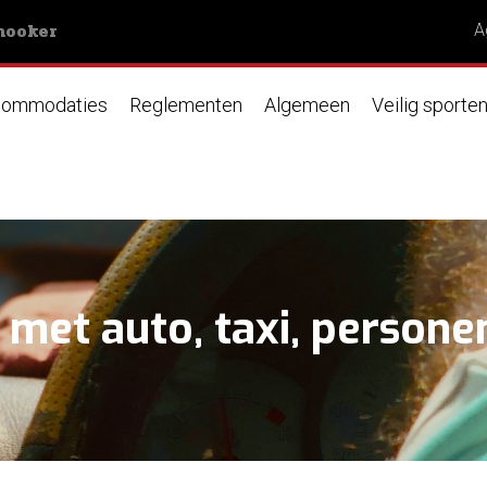
nooker
A
ommodaties
Reglementen
Algemeen
Veilig sporte
met auto, taxi, persone