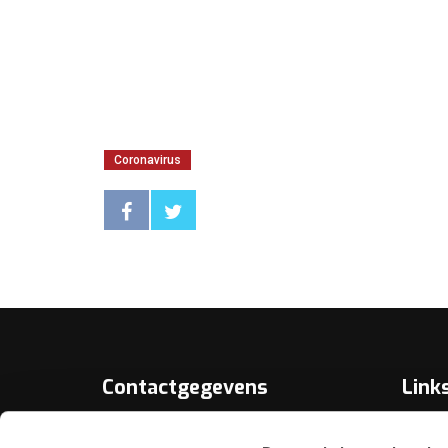
Coronavirus
Contactgegevens
Link
Over D
KNBB.nl is hèt verenigingsplatform