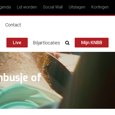
genda
Lid worden
Social Wall
Uitslagen
Kortingen
n
Contact
Live
Mijn KNBB
Biljartlocaties
nbusje of