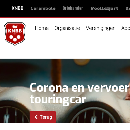
Carambole
S
Driebanden
KNBB
Poolbiljart
Home
Organisatie
Verenigingen
Acc
Corona en vervoer 
touringcar
Terug