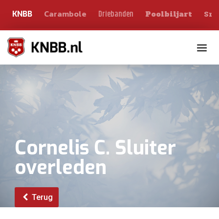
Carambole
Sno
Driebanden
KNBB
Poolbiljart
Toggle n
Cornelis C. Sluiter
overleden
Terug