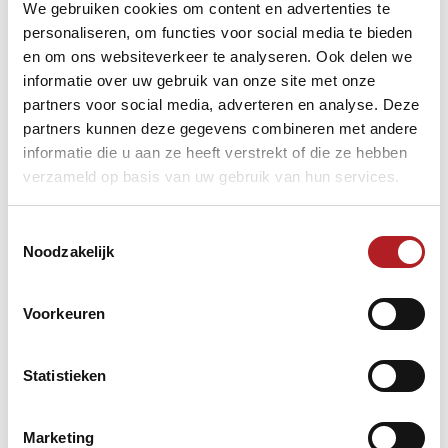
We gebruiken cookies om content en advertenties te
personaliseren, om functies voor social media te bieden
en om ons websiteverkeer te analyseren. Ook delen we
informatie over uw gebruik van onze site met onze
partners voor social media, adverteren en analyse. Deze
partners kunnen deze gegevens combineren met andere
informatie die u aan ze heeft verstrekt of die ze hebben
verzameld op basis van uw gebruik van hun services.
Toestemmingsselectie
Noodzakelijk
Voorkeuren
Van deze plaats wenst de KNBB aan alle nabestaanden,
familie en vrienden heel veel sterkte en kracht toe met het
Statistieken
verwerken van dit verlies.
Marketing