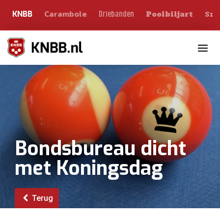
Carambole
Sno
Driebanden
KNBB
Poolbiljart
Toggle n
Bondsbureau dicht
met Koningsdag
Terug