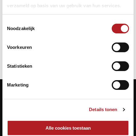
verzameld op basis van uw gebruik van hun services.
Toestemmingsselectie
Noodzakelijk
Bondsbureau/Koepel
Feestdagen/Jubilea
KNBB
Voorkeuren
Statistieken
Marketing
Contactgegevens
Details tonen
KNBB.nl is hèt verenigingsplatform van de
Koninklijke Nederlandse Biljart Bond.
Alle cookies toestaan