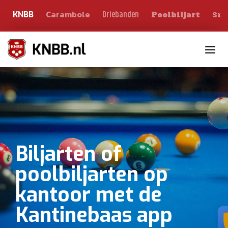
Carambole
Sno
Driebanden
KNBB
Poolbiljart
Toggle n
Biljarten of
poolbiljarten op
kantoor met de
Kantinebaas app