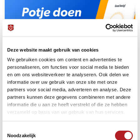
Deze website maakt gebruik van cookies
We gebruiken cookies om content en advertenties te
personaliseren, om functies voor social media te bieden
en om ons websiteverkeer te analyseren. Ook delen we
informatie over uw gebruik van onze site met onze
partners voor social media, adverteren en analyse. Deze
Vitaliteit op de werkvloer
partners kunnen deze gegevens combineren met andere
De app bevat verschillende functionaliteiten om (meer)
informatie die u aan ze heeft verstrekt of die ze hebben
beweging, en dus vitaliteit, te creëren op de werkvloer. Zo
verzameld op basis van uw gebruik van hun services.
kun je jouw collega’s een ‘Buzz’ sturen als het tijd is voor
een potje. Ook hebben we de ‘Beweegscore’ toegevoegd
aan de app: speel elke werkdag (van maandag t/m vrijdag)
Toestemmingsselectie
minimaal twee potjes om een 100% Beweegscore te
Noodzakelijk