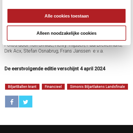
www.debiljartballen.be
Editie Februari/Maart 2024 (directe link)
Alle cookies toestaan
Editie Februari/Maart 2024 (directe link, fullscreen)
Alleen noodzakelijke cookies
Foto’s door Ton Smilde, Henry Thijssen, Paul Brekelmans,
Dirk Acx, Stefan Osnabrug, Frans Janssen e.v.a.
De eerstvolgende editie verschijnt 4 april 2024
BiljartBallen krant
Financieel
Simonis Biljartlakens Landsfinale