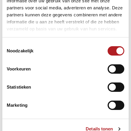
informatie over uw gebruik van onze site met onze
partners voor social media, adverteren en analyse. Deze
partners kunnen deze gegevens combineren met andere
informatie die u aan ze heeft verstrekt of die ze hebben
verzameld op basis van uw gebruik van hun services.
Toestemmingsselectie
Noodzakelijk
Voorkeuren
- Benelux Cup 5-pins winst voor Nederland 2
- Frank van Rooij en Marko de Leeuw namens afscheid van
de Hazelaar
Statistieken
- De Kleerkast de beste bij NK VG teams
- Libretoernooi met één oog in Arnhem
Marketing
Nu al online via
www.debiljartballen.nl
of
Details tonen