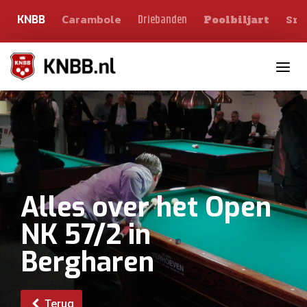
Carambole
Sno
Driebanden
KNBB
Poolbiljart
Toggle n
Alles over het Open
NK 57/2 in
Bergharen
Terug