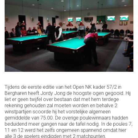
Tijdens de eerste editie van het Open NK kader 57/2 in
Bergharen heeft Jordy Jong de hoogste ogen gegooid. Hij
liet er geen twijfel over bestaan dat met hem terdege
rekening gehouden zal moeten worden en behalve 2
winstpartijen scoorde hij het vorstelijke algemeen
gemiddelde van 75.00. De overige poulewinnaars hadden
beduidend meer gangen naar de tafel nodig. In de poules 7,
11 en 12 werd het zelfs ongemeen spannend omdat hier
alle 3 de spelers eindigden met 2 matchpunten.