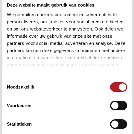
Deze website maakt gebruik van cookies
We gebruiken cookies om content en advertenties te
personaliseren, om functies voor social media te bieden
en om ons websiteverkeer te analyseren. Ook delen we
informatie over uw gebruik van onze site met onze
partners voor social media, adverteren en analyse. Deze
Hoofdtoernooi
partners kunnen deze gegevens combineren met andere
Het hoofdtoernooi wordt gehouden van 5 t/m 7 januari
informatie die u aan ze heeft verstrekt of die ze hebben
2018, eveneens in Bergharen. Gezien de belangstelling bij
verzameld op basis van uw gebruik van hun services.
het NK 38/2 vorig jaar (met passen en meten kon het
publiek binnen) wijkt de organisatie voor het hoofdtoernooi
uit naar de theaterzaal van De Zandloper in Bergharen. Hier
Toestemmingsselectie
verrijst een heuse biljartarena met 4 tafels compleet met
Noodzakelijk
boarding en tribune. Het publiek kan twee dagen volop
genieten van topbiljarten. Voordeel voor het publiek is dat
de biljarters zeer benaderbaar zijn. Men zit als het ware aan
Voorkeuren
de biljarttafel.
De wedstrijden beginnen zaterdag en zondag om 10:00 uur.
Statistieken
De toegang is gratis.