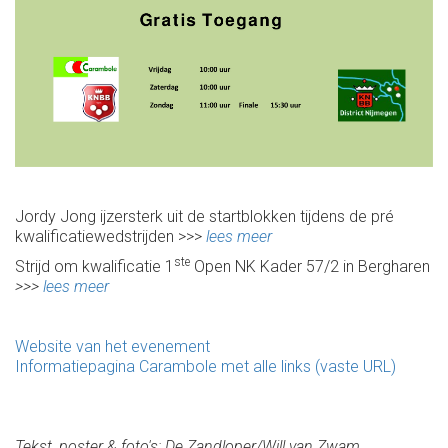
Jordy Jong ijzersterk uit de startblokken tijdens de pré
kwalificatiewedstrijden >>>
lees meer
ste
Strijd om kwalificatie 1
Open NK Kader 57/2 in Bergharen
>>>
lees meer
Website van het evenement
Informatiepagina Carambole met alle links (vaste URL)
Tekst, poster & foto's: De Zandloper/Will van Zwam