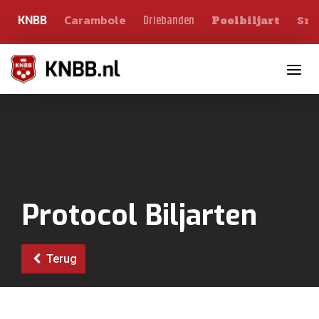
Carambole
Sno
Driebanden
KNBB
Poolbiljart
Toggle n
Protocol Biljarten
Terug