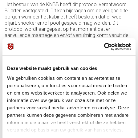
Het bestuur van de KNBB heeft dit protocol verantwoord
Biljarten vastgesteld. Dit kan bijdragen om de veiligheid te
borgen wanneer het kabinet heeft besloten dat er weer
biljart, snooker en/of pool gespeeld mag worden. Dit
protocol wordt aangepast op het moment dat er
aanvullende maatregelen en/of verruiming komt vanuit de
overheid of dat er vanuit de praktijk blijkt dat aanscherping
nodig is. Het protocol Verantwoord Biljarten is niet
getoetst/vastgesteld door RIVM/Overheid. Naast dit
protocol is het van belang om andere protocollen te
raadplegen zoals het Protocol Horeca van KHN en het
Deze website maakt gebruik van cookies
Protocol Sport van NOC*NSF.
We gebruiken cookies om content en advertenties te
personaliseren, om functies voor social media te bieden
Protocol verantwoord biljarten 18 februari 2022
en om ons websiteverkeer te analyseren. Ook delen we
informatie over uw gebruik van onze site met onze
Protocol verantwoord biljarten 26 januari 2022
partners voor social media, adverteren en analyse. Deze
Protocol verantwoord biljarten 15 januari 2022
partners kunnen deze gegevens combineren met andere
Protocol verantwoord biljarten 6 november 2021
Protocol Verantwoord Biljarten 25 september 2021
informatie die u aan ze heeft verstrekt of die ze hebben
Protocol Verantwoord Biljarten 19 mei 2021
verzameld op basis van uw gebruik van hun services.
Protocol Verantwoord Biljarten 5 juni 2021