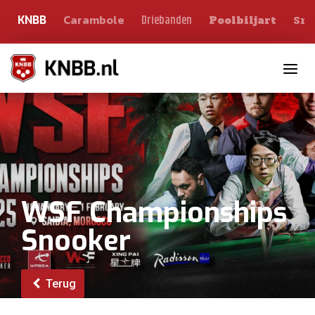
Carambole
Sno
Driebanden
KNBB
Poolbiljart
Toggle n
WSF Championships
Snooker
Terug