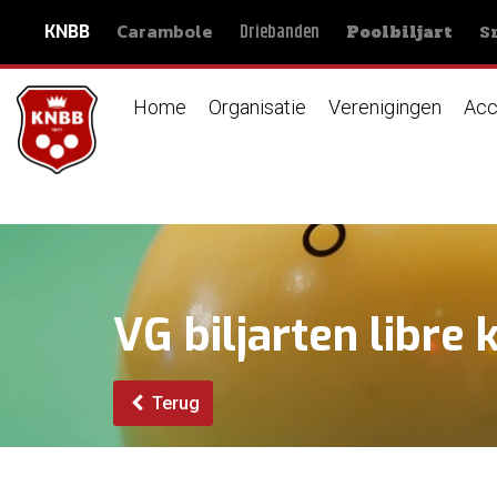
Carambole
S
Driebanden
KNBB
Poolbiljart
Home
Organisatie
Verenigingen
Acc
VG biljarten libre 
Terug