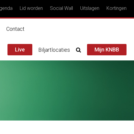
genda
Lid worden
Social Wall
Uitslagen
Kortingen
n
Contact
Live
Mijn KNBB
Biljartlocaties