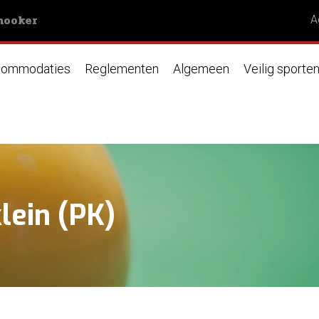
nooker
A
ommodaties
Reglementen
Algemeen
Veilig sporte
klein (PK)