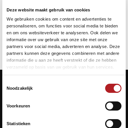
Locatie:
Snookercaf? Vlaardingen
Deze website maakt gebruik van cookies
Startdatum:
We gebruiken cookies om content en advertenties te
27 januari 2013 - 00:00
personaliseren, om functies voor social media te bieden
Einddatum:
27 januari 2013 - 23:23
en om ons websiteverkeer te analyseren. Ook delen we
informatie over uw gebruik van onze site met onze
partners voor social media, adverteren en analyse. Deze
partners kunnen deze gegevens combineren met andere
informatie die u aan ze heeft verstrekt of die ze hebben
verzameld op basis van uw gebruik van hun services.
Toestemmingsselectie
Noodzakelijk
Contactgegevens
Voorkeuren
KNBB.nl is hèt verenigingsplatform van de
Koninklijke Nederlandse Biljart Bond.
Statistieken
Archimedesbaan 7