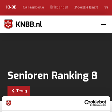
Carambole
Sno
Driebanden
KNBB
Poolbiljart
Toggle n
Senioren Ranking 8
Terug