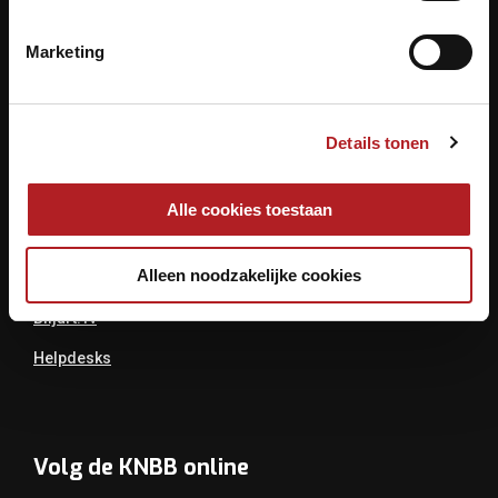
3439 ME Nieuwegein
Marketing
Tel.: 030 - 6008400
Mail:
info@knbb.nl
Details tonen
Links
Alle cookies toestaan
Over De KNBB
Alleen noodzakelijke cookies
Bondsbureau
Biljart.tv
Helpdesks
Volg de KNBB online