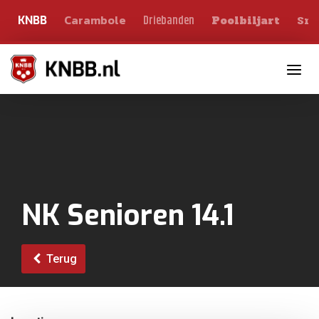
Carambole
Sno
Driebanden
KNBB
Poolbiljart
Toggle n
NK Senioren 14.1
Terug