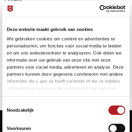
Locatie:
Club 8 Amsterdam
Startdatum:
29 maart 2013 - 00:00
Einddatum:
Deze website maakt gebruik van cookies
29 maart 2013 - 23:23
We gebruiken cookies om content en advertenties te
Meer informatie:
personaliseren, om functies voor social media te bieden
Op vrijdag 29 - maart - 2013 wordt het NK Pool Senioren
en om ons websiteverkeer te analyseren. Ook delen we
14.1 gespeeld in Club 8 te Amsterdam.
informatie over uw gebruik van onze site met onze
Onder leiding van Diana Bolk zal tijdens Pasen het gehele
partners voor social media, adverteren en analyse. Deze
NK Senioren plaats vinden in Club 8 te Amsterdam.
partners kunnen deze gegevens combineren met andere
informatie die u aan ze heeft verstrekt of die ze hebben
verzameld op basis van uw gebruik van hun services.
Toestemmingsselectie
Noodzakelijk
Voorkeuren