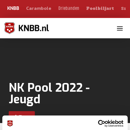
Carambole
Sno
Driebanden
KNBB
Poolbiljart
Toggle n
NK Pool 2022 -
Jeugd
Terug