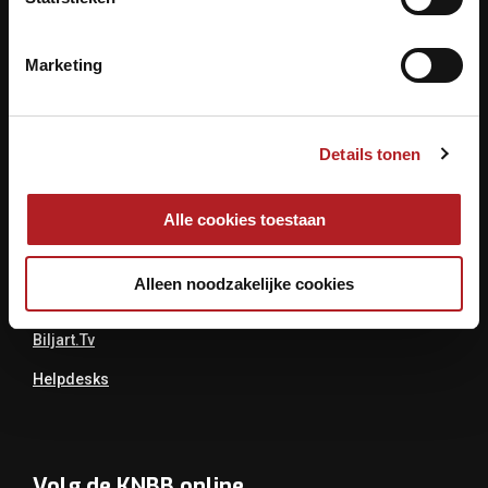
Archimedesbaan 7
3439 ME Nieuwegein
Marketing
Tel.: 030 - 6008400
Mail:
info@knbb.nl
Details tonen
Links
Alle cookies toestaan
Over De KNBB
Alleen noodzakelijke cookies
Bondsbureau
Biljart.tv
Helpdesks
Volg de KNBB online