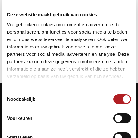
Startdatum:
15 april 2022 - 10:00
Deze website maakt gebruik van cookies
Einddatum:
We gebruiken cookies om content en advertenties te
18 april 2022 - 20:00
personaliseren, om functies voor social media te bieden
en om ons websiteverkeer te analyseren. Ook delen we
NK
Poolbiljart
informatie over uw gebruik van onze site met onze
partners voor social media, adverteren en analyse. Deze
partners kunnen deze gegevens combineren met andere
informatie die u aan ze heeft verstrekt of die ze hebben
verzameld op basis van uw gebruik van hun services.
Toestemmingsselectie
Noodzakelijk
Contactgegevens
Voorkeuren
KNBB.nl is hèt verenigingsplatform van de
Koninklijke Nederlandse Biljart Bond.
Statistieken