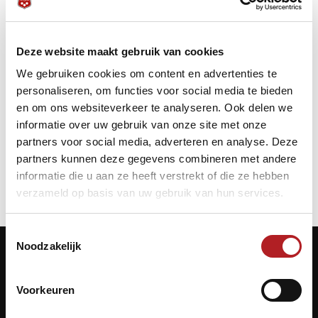
Startdatum:
30 november 2019 - 10:00
Einddatum:
1 december 2019 - 20:00
Deze website maakt gebruik van cookies
We gebruiken cookies om content en advertenties te
Meer informatie:
personaliseren, om functies voor social media te bieden
Zie
www.nkpool.nl
voor alle informatie.
en om ons websiteverkeer te analyseren. Ook delen we
informatie over uw gebruik van onze site met onze
Poolbiljart
partners voor social media, adverteren en analyse. Deze
partners kunnen deze gegevens combineren met andere
informatie die u aan ze heeft verstrekt of die ze hebben
verzameld op basis van uw gebruik van hun services.
Toestemmingsselectie
Noodzakelijk
Contactgegevens
Voorkeuren