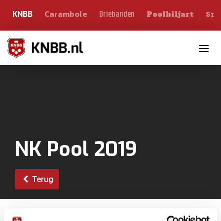
Carambole
Sno
Driebanden
KNBB
Poolbiljart
Toggle n
NK Pool 2019
Terug