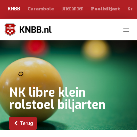
Carambole
Sno
Driebanden
KNBB
Poolbiljart
Toggle n
NK libre klein
rolstoel biljarten
Terug