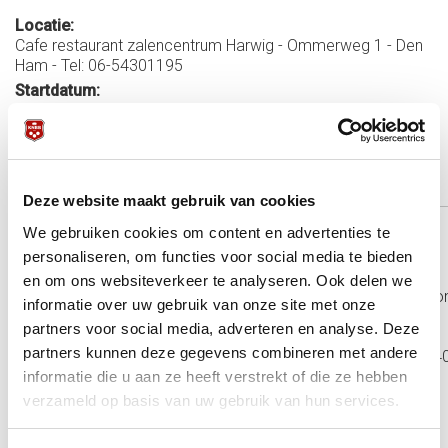
Locatie:
Cafe restaurant zalencentrum Harwig - Ommerweg 1 - Den
Ham - Tel: 06-54301195
Startdatum:
25 november 2023 - 10:00
Einddatum:
26 november 2023 - 17:00
Meer informatie:
Deze website maakt gebruik van cookies
We gebruiken cookies om content en advertenties te
UITSLAGEN
personaliseren, om functies voor social media te bieden
Publicatie
en om ons websiteverkeer te analyseren. Ook delen we
Met ingang van 2023/2024 wordt deze finale ook gespeeld o
informatie over uw gebruik van onze site met onze
Wedstrijdreglement PK (WRPK) 2023/2024
>>>
toelichting
partners voor social media, adverteren en analyse. Deze
partners kunnen deze gegevens combineren met andere
Contactpersoon Bondsbureau: Ad Klijn Telefoon: 030-600840
a.klijn@knbb.nl
informatie die u aan ze heeft verstrekt of die ze hebben
verzameld op basis van uw gebruik van hun services.
Gehandicapten/VG/Parkinson
NK
Rolstoelbiljart