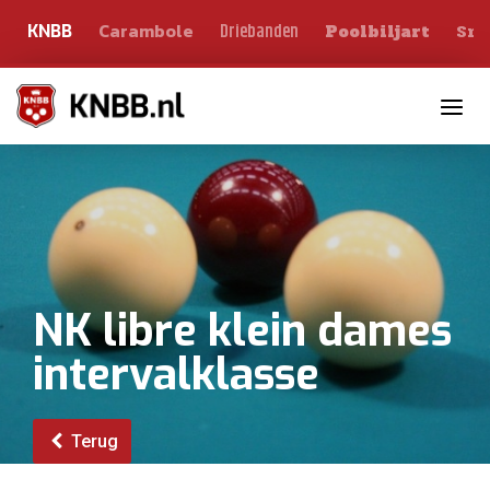
Carambole
Sno
Driebanden
KNBB
Poolbiljart
Toggle n
NK libre klein dames
intervalklasse
Terug