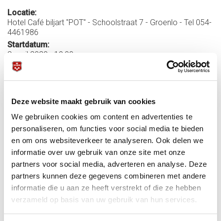
Locatie:
Hotel Café biljart "POT" - Schoolstraat 7 - Groenlo - Tel 054-
4461986
Startdatum:
3 april 2020 - 19:00
Einddatum:
5 april 2020 - 17:00
Meer informatie:
Deze website maakt gebruik van cookies
Uitslagen
EVENEMENT AFGELAST I.V.M. CORONAVIRUS
We gebruiken cookies om content en advertenties te
Publicatie
personaliseren, om functies voor social media te bieden
Uitslagen gewestelijke finales
MN 1
-
MN 2
-
NON (2 afv)
-
en om ons websiteverkeer te analyseren. Ook delen we
WN 1
-
WN 2
-
ZN 1
-
ZN 2
informatie over uw gebruik van onze site met onze
Inschrijven bij de wedstrijdleider PK van uw district
>>>
klik
partners voor social media, adverteren en analyse. Deze
hier
partners kunnen deze gegevens combineren met andere
Contactpersoon Bondsbureau: Ad Klijn Telefoon: 030-
informatie die u aan ze heeft verstrekt of die ze hebben
6008403 E-mail:
a.klijn@knbb.nl
verzameld op basis van uw gebruik van hun services.