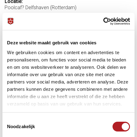
Locatie:
Poolcaf? Delfshaven (Rotterdam)
Startdatum:
30 maart 2013 - 00:00
Einddatum:
30 maart 2013 - 23:30
Deze website maakt gebruik van cookies
Meer informatie:
We gebruiken cookies om content en advertenties te
Het NK Jeugd 8-ball zal op 30 maart 2013 plaats vinden in
Poolcafé Delfshaven te Rotterdam.
personaliseren, om functies voor social media te bieden
en om ons websiteverkeer te analyseren. Ook delen we
Onder leiding van Gino de Ruyter en Lili Marjan Boelens zal
informatie over uw gebruik van onze site met onze
het hele NK Jeugd tijdens Pasen plaats vinden in Poolcafé
Delfshaven te Rotterdam
partners voor social media, adverteren en analyse. Deze
partners kunnen deze gegevens combineren met andere
informatie die u aan ze heeft verstrekt of die ze hebben
Poolbiljart
verzameld op basis van uw gebruik van hun services.
Toestemmingsselectie
Noodzakelijk