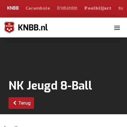
Carambole
Sno
Driebanden
KNBB
Poolbiljart
Toggle n
NK Jeugd 8-Ball
Terug