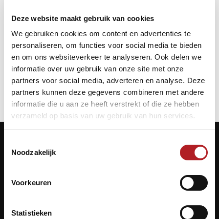
Startdatum:
7 maart 2026 - 10:00
Deze website maakt gebruik van cookies
Einddatum:
7 maart 2026 - 18:00
We gebruiken cookies om content en advertenties te
personaliseren, om functies voor social media te bieden
en om ons websiteverkeer te analyseren. Ook delen we
NK
Poolbiljart
informatie over uw gebruik van onze site met onze
partners voor social media, adverteren en analyse. Deze
partners kunnen deze gegevens combineren met andere
informatie die u aan ze heeft verstrekt of die ze hebben
verzameld op basis van uw gebruik van hun services.
Toestemmingsselectie
Noodzakelijk
Contactgegevens
Voorkeuren
KNBB.nl is hèt verenigingsplatform van de
Koninklijke Nederlandse Biljart Bond.
Statistieken