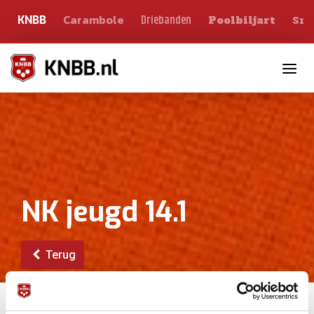
Carambole
Sno
Driebanden
KNBB
Poolbiljart
Toggle n
NK jeugd 14.1
Terug