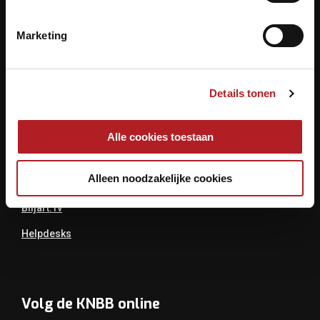
Archimedesbaan 7
3439 ME Nieuwegein
Marketing
Tel.: 030 - 6008400
Mail:
info@knbb.nl
Details tonen
Links
Alle cookies toestaan
Over De KNBB
Alleen noodzakelijke cookies
Bondsbureau
Biljart.tv
Helpdesks
Volg de KNBB online