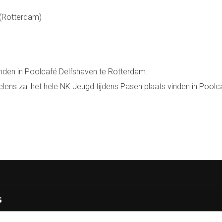
 (Rotterdam)
vinden in Poolcafé Delfshaven te Rotterdam.
oelens zal het hele NK Jeugd tijdens Pasen plaats vinden in Poo
s
e KNBB