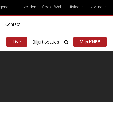
genda
Lid worden
Social Wall
Uitslagen
Kortingen
n
Contact
Live
Mijn KNBB
Biljartlocaties