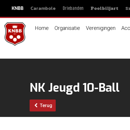
Carambole
S
Driebanden
KNBB
Poolbiljart
Home
Organisatie
Verenigingen
Acc
NK Jeugd 10-Ball
Terug