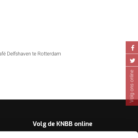
lcafé Delfshaven te Rotterdam
Volg ons online
Volg de KNBB online
Youtube