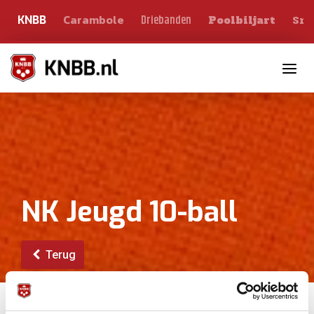
Carambole
Sno
Driebanden
KNBB
Poolbiljart
Toggle n
NK Jeugd 10-ball
Terug