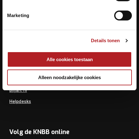
Archimedesbaan 7
3439 ME Nieuwegein
Marketing
Tel.: 030 - 6008400
Mail:
info@knbb.nl
Details tonen
Links
Alle cookies toestaan
Over De KNBB
Alleen noodzakelijke cookies
Bondsbureau
Biljart.tv
Helpdesks
Volg de KNBB online