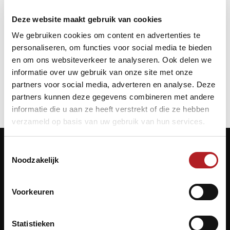
Startdatum:
28 december 2024 - 10:00
Deze website maakt gebruik van cookies
Einddatum:
28 december 2024 - 18:00
We gebruiken cookies om content en advertenties te
personaliseren, om functies voor social media te bieden
en om ons websiteverkeer te analyseren. Ook delen we
Poolbiljart
informatie over uw gebruik van onze site met onze
partners voor social media, adverteren en analyse. Deze
partners kunnen deze gegevens combineren met andere
informatie die u aan ze heeft verstrekt of die ze hebben
verzameld op basis van uw gebruik van hun services.
Toestemmingsselectie
Noodzakelijk
Contactgegevens
Voorkeuren
KNBB.nl is hèt verenigingsplatform van de
Koninklijke Nederlandse Biljart Bond.
Statistieken