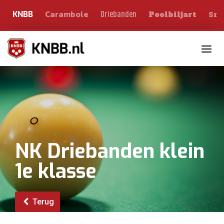
Carambole
Sno
Driebanden
KNBB
Poolbiljart
Toggle n
NK Driebanden klein
1e klasse
Terug