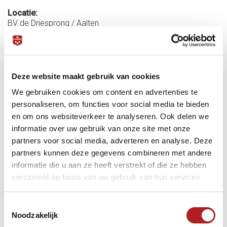
Locatie:
BV de Driesprong / Aalten
Startdatum:
23 januari 2026 - 18:00
Einddatum:
25 januari 2026 - 19:00
Deze website maakt gebruik van cookies
Meer informatie:
We gebruiken cookies om content en advertenties te
personaliseren, om functies voor social media te bieden
Toernooigegevens
en om ons websiteverkeer te analyseren. Ook delen we
informatie over uw gebruik van onze site met onze
Adres/Routeplanner
partners voor social media, adverteren en analyse. Deze
Hotel
B&B
VVV
partners kunnen deze gegevens combineren met andere
informatie die u aan ze heeft verstrekt of die ze hebben
Driebanden
KNBB
NK
verzameld op basis van uw gebruik van hun services.
Toestemmingsselectie
Noodzakelijk