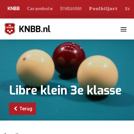
Carambole
Sno
Driebanden
KNBB
Poolbiljart
Toggle n
Libre klein 3e klasse
Terug