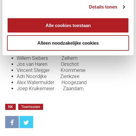
Graag tot ziens op één of meerdere dagen in ons
Details tonen
clublokaal. De toegang is GRATIS.
Kijk voor meer informatie op
www.bvjacobswoude.nl
of de
Alle cookies toestaan
Facebookpagina van Biljartvereniging Jacobswoude.
De deelnemers zijn:
Alleen noodzakelijke cookies
Gavin Balk Arnhem
Sudeshkumar Bikha Den Haag
Willem Siebers Zelhem
Jos van Haren Oirschot
Vincent Steijger Krommenie
Adri Noordijke Zierikzee
Alex Watermulder Hoogezand
Joep Kruikemeier Zaandam
NK
Toernooien