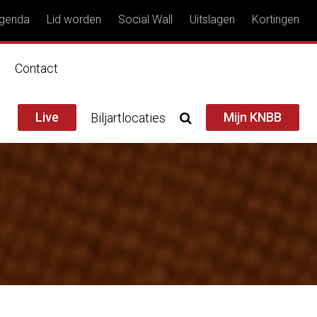
genda
Lid worden
Social Wall
Uitslagen
Kortingen
n
Contact
Live
Mijn KNBB
Biljartlocaties