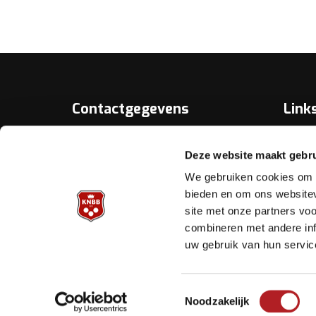
Contactgegevens
Link
Over D
KNBB.nl is hèt verenigingsplatform
Deze website maakt gebru
van de
Bonds
Koninklijke Nederlandse Biljart
We gebruiken cookies om c
Bond.
Biljart.
bieden en om ons websitev
site met onze partners vo
Helpd
Archimedesbaan 7
combineren met andere inf
3439 ME Nieuwegein
uw gebruik van hun servic
Tel.: 030 - 6008400
Mail:
info@knbb.nl
Toestemmingsselectie
Noodzakelijk