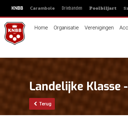
Carambole
S
Driebanden
KNBB
Poolbiljart
Home
Organisatie
Verenigingen
Acc
Landelijke Klasse 
Terug