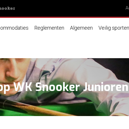
nooker
A
ommodaties
Reglementen
Algemeen
Veilig sporte
op WK Snooker Junioren