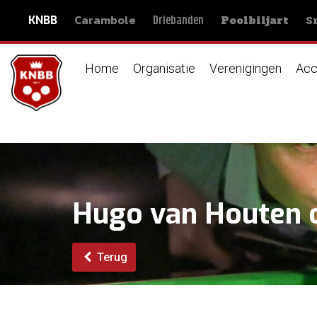
Carambole
S
Driebanden
KNBB
Poolbiljart
Home
Organisatie
Verenigingen
Acc
Hugo van Houten 
Terug