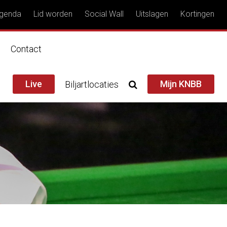
genda
Lid worden
Social Wall
Uitslagen
Kortingen
n
Contact
Live
Mijn KNBB
Biljartlocaties