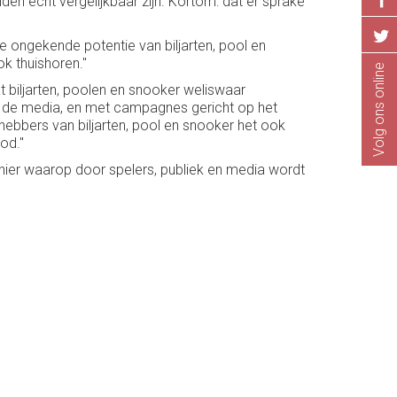
en echt vergelijkbaar zijn. Kortom: dat er sprake
de ongekende potentie van biljarten, pool en
k thuishoren."
Volg ons online
dat biljarten, poolen en snooker weliswaar
in de media, en met campagnes gericht op het
ebbers van biljarten, pool en snooker het ook
od."
anier waarop door spelers, publiek en media wordt