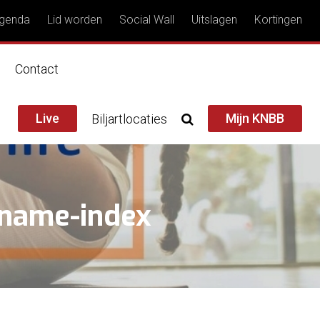
genda
Lid worden
Social Wall
Uitslagen
Kortingen
n
Contact
Live
Mijn KNBB
Biljartlocaties
lname-index