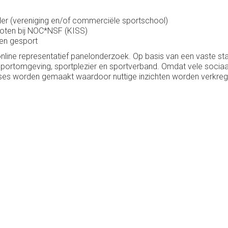
der (vereniging en/of commerciële sportschool)
sloten bij NOC*NSF (KISS)
ben gesport
nline representatief panelonderzoek. Op basis van een vaste st
 sportomgeving, sportplezier en sportverband. Omdat vele soci
alyses worden gemaakt waardoor nuttige inzichten worden verkreg