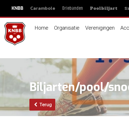
Carambole
S
Driebanden
KNBB
Poolbiljart
Home
Organisatie
Verenigingen
Acc
Biljarten/pool/sn
Terug