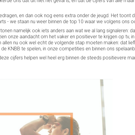
 ons dat dit niet het geval is, en dat de cijfers van alle maand
ed gedragen, en dan ook nog eens extra onder de jeugd. Het toont 
rts - we staan nu weer binnen de top 10 waar we volgens ons oo
ers tonen namelijk ook iets anders aan wat we al lang signaleren: 
en onze aandacht om het vaker en positiever te krijgen op tv, 
allen nu ook wel echt de volgende stap moeten maken: dat liefh
an de KNBB te spelen, in onze competities en binnen ons spelaanb
eze cijfers helpen wel heel erg binnen de steeds positievere m