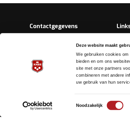
Contactgegevens
Link
Over D
KNBB.nl is hèt verenigingsplatform
Deze website maakt gebru
van de
Bonds
Koninklijke Nederlandse Biljart
We gebruiken cookies om c
Bond.
Biljart.
bieden en om ons websitev
site met onze partners vo
Helpd
Archimedesbaan 7
combineren met andere inf
3439 ME Nieuwegein
uw gebruik van hun servic
Tel.: 030 - 6008400
Mail:
info@knbb.nl
Toestemmingsselectie
Noodzakelijk
Copyright Koninklijke Nederlandse Biljart Bond