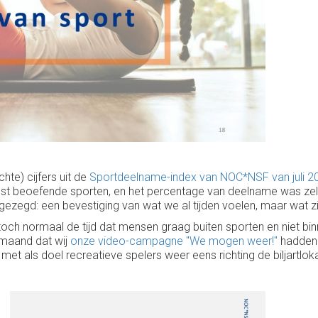
te) cijfers uit de
Sportdeelname-index van NOC*NSF van juli 2
st beoefende sporten, en het percentage van deelname was zelfs
zegd: een bevestiging van wat we al tijden voelen, maar wat zich 
toch normaal de tijd dat mensen graag buiten sporten en niet bi
e maand dat wij
onze video-campagne "We mogen weer!"
hadden 
 met als doel recreatieve spelers weer eens richting de biljartlo