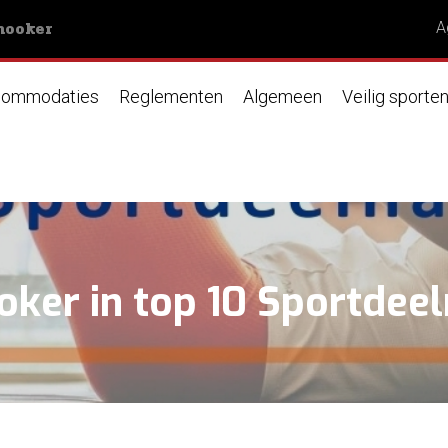
nooker
A
ommodaties
Reglementen
Algemeen
Veilig sporte
ooker in top 10 Sportdee