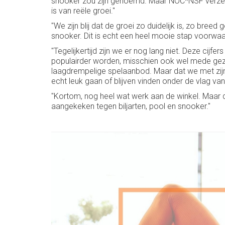
snooker zou zijn genoemd. Maar NOC*NSF verzekerde
is van reële groei."
"We zijn blij dat de groei zo duidelijk is, zo bre
snooker. Dit is echt een heel mooie stap voorwaa
"Tegelijkertijd zijn we er nog lang niet. Deze cijf
populairder worden, misschien ook wel mede gezi
laagdrempelige spelaanbod. Maar dat we met zijn 
echt leuk gaan of blijven vinden onder de vlag v
"Kortom, nog heel wat werk aan de winkel. Maar d
aangekeken tegen biljarten, pool en snooker."