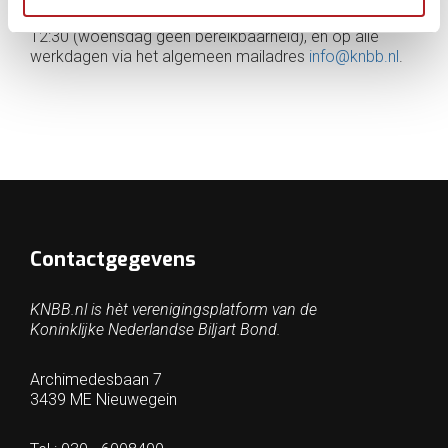
en donderdag telefonisch bereikbaar tussen 10:00 en
12:30 (woensdag geen bereikbaarheid), en op alle
werkdagen via het algemeen mailadres
info@knbb.nl
.
Contactgegevens
KNBB.nl is hèt verenigingsplatform van de
Koninklijke Nederlandse Biljart Bond.
Archimedesbaan 7
3439 ME Nieuwegein