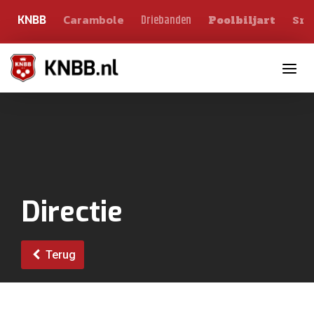
Carambole
Sno
Driebanden
KNBB
Poolbiljart
Toggle n
Directie
Terug