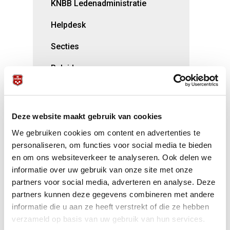
KNBB Ledenadministratie
Helpdesk
Secties
Beleid
Bijzondere leden
Over de KNBB
Deze website maakt gebruik van cookies
Lid worden /Contributie
We gebruiken cookies om content en advertenties te
personaliseren, om functies voor social media te bieden
Samenwerking Biljart Vakhandel
en om ons websiteverkeer te analyseren. Ook delen we
informatie over uw gebruik van onze site met onze
Aanvraag organisatie
partners voor social media, adverteren en analyse. Deze
internationale evenementen
partners kunnen deze gegevens combineren met andere
informatie die u aan ze heeft verstrekt of die ze hebben
Kortingen voor KNBB-leden
verzameld op basis van uw gebruik van hun services.
Opleidingen