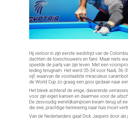
Hij verloor in zijn eerste wedstrijd van de Colom
dachten de toeschouwers en fans. Maar niets wa
speelde de partij van zijn leven. Met een voorspr
leiding terugnam. Het werd 35-34 voor Nadi, 36-3
vijf, waarvan de voorlaatste miraculeus carambolee
de World Cup zo graag een gooi gedaan naar een tw
Het bleek achteraf de enige, daverende verrassin
voor zijn eigen kansen en daarmee voor de uitschak
De zesvoudig wereldkampioen kwam terug uit een i
die ene, prachtige herinnering naar huis moet vert
Van de Nederlanders gaat Dick Jaspers door als p