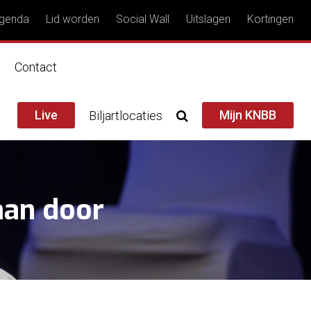
genda
Lid worden
Social Wall
Uitslagen
Kortingen
n
Contact
Live
Mijn KNBB
Biljartlocaties
aan door