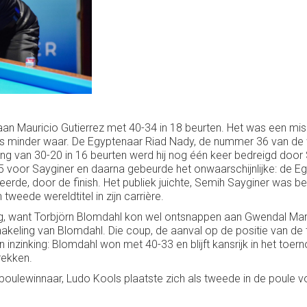
biaan Mauricio Gutierrez met 40-34 in 18 beurten. Het was een mi
s minder waar. De Egyptenaar Riad Nady, de nummer 36 van de 
ong van 30-20 in 16 beurten werd hij nog één keer bedreigd door
5 voor Sayginer en daarna gebeurde het onwaarschijnlijke: de Eg
rde, door de finish. Het publiek juichte, Semih Sayginer was bero
eede wereldtitel in zijn carrière.
g, want Torbjörn Blomdahl kon wel ontsnappen aan Gwendal Maréc
eling van Blomdahl. Die coup, de aanval op de positie van de tite
nzinking: Blomdahl won met 40-33 en blijft kansrijk in het toer
rekken.
oulewinnaar, Ludo Kools plaatste zich als tweede in de poule v