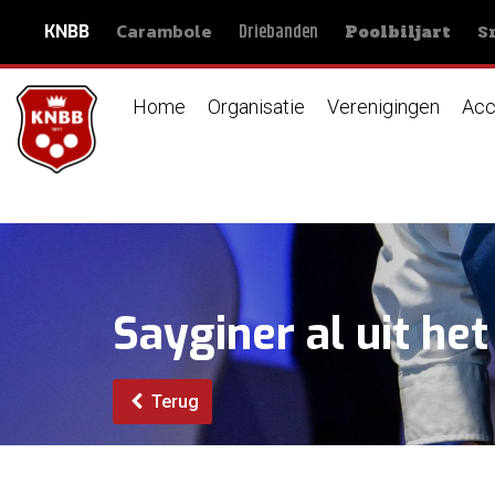
Carambole
S
Driebanden
KNBB
Poolbiljart
Home
Organisatie
Verenigingen
Acc
Sayginer al uit he
Terug