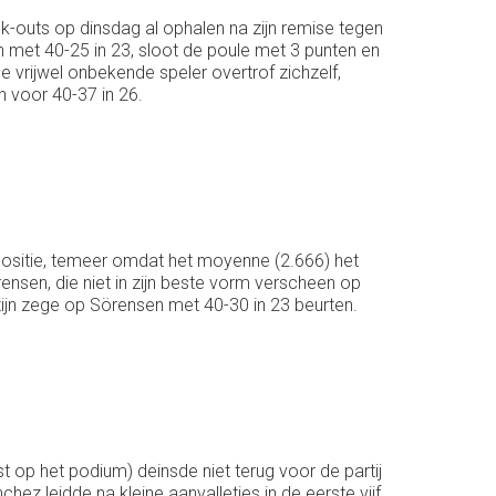
k-outs op dinsdag al ophalen na zijn remise tegen
eh met 40-25 in 23, sloot de poule met 3 punten en
 vrijwel onbekende speler overtrof zichzelf,
n voor 40-37 in 26.
ositie, temeer omdat het moyenne (2.666) het
nsen, die niet in zijn beste vorm verscheen op
jn zege op Sörensen met 40-30 in 23 beurten.
p het podium) deinsde niet terug voor de partij
z leidde na kleine aanvalletjes in de eerste vijf