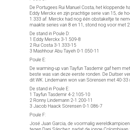
De Portugees Rui Manuel Costa, het kloppende har
Eddy Merckx en zijn prachtige serie van 15, de ho
1.333 af. Merckx had nog één obstakeltje te neme
maakte series van 8 en 11, stond nog voor met 27-
De stand in Poule D:
1 Eddy Merckx 3-1.509-8
2 Rui Costa 3-1.333-15
3 Mashhour Abu Tayeh 0-1.050-11
Poule E:
De warming-up van Tayfun Tasdemir gaf hem met 
beste was van deze eerste ronden. De Duitser ver
dit WK. Lindemann won van Sörensen met 40-33 i
De stand in Poule E:
1 Tayfun Tasdemir 4-2.105-10
2 Ronny Lindemann 2-1.200-11
3 Jacob Haack Sörensen 0-1.086-7
Poule F:
José Juan Garcia, de voormalig wereldkampioen j
tegen Dani Sánchez, nadat de jonge Colombiaan zi