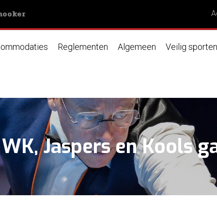
nooker
A
ommodaties
Reglementen
Algemeen
Veilig sporte
t WK, Jaspers en Kools g