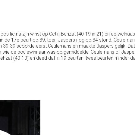
sitie na zijn winst op Cetin Behzat (40-19 in 21) en de welhaast
 in de 17e beurt op 39, toen Jaspers nog op 34 stond. Ceulema
e van 39-39 scoorde eerst Ceulemans en maakte Jaspers gelijk. D
n wie de poulewinnaar was op gemiddelde, Ceulemans of Jasper
hzat (40-10) en deed dat in 19 beurten: twee beurten minder 