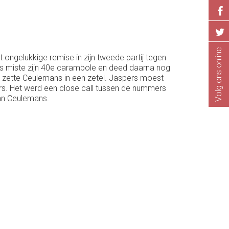
Volg ons online
 ongelukkige remise in zijn tweede partij tegen
ns miste zijn 40e carambole en deed daarna nog
at zette Ceulemans in een zetel. Jaspers moest
s. Het werd een close call tussen de nummers
dan Ceulemans.