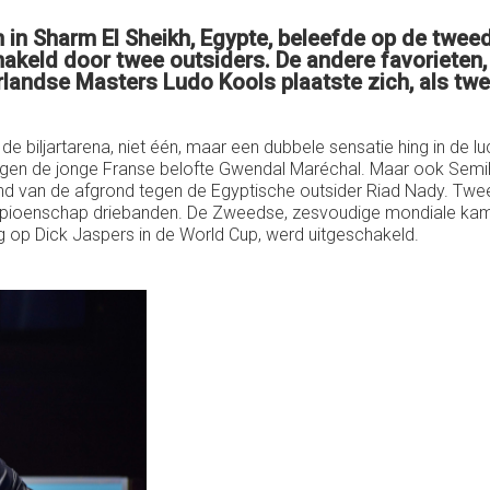
n Sharm El Sheikh, Egypte, beleefde op de tweed
keld door twee outsiders. De andere favorieten, 
andse Masters Ludo Kools plaatste zich, als twee
 biljartarena, niet één, maar een dubbele sensatie hing in de lu
tegen de jonge Franse belofte Gwendal Maréchal. Maar ook Semih
nd van de afgrond tegen de Egyptische outsider Riad Nady. Twe
ampioenschap driebanden. De Zweedse, zesvoudige mondiale kamp
g op Dick Jaspers in de World Cup, werd uitgeschakeld.