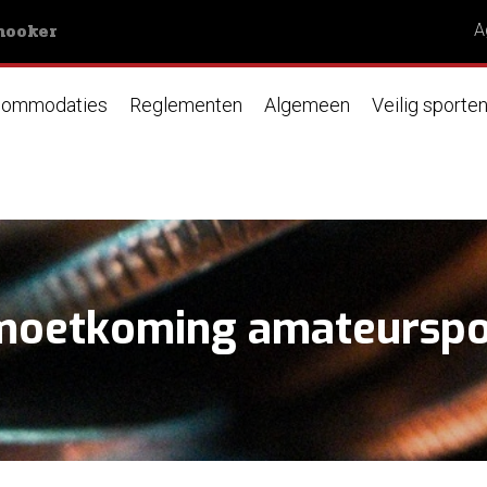
nooker
A
ommodaties
Reglementen
Algemeen
Veilig sporte
emoetkoming amateurspo