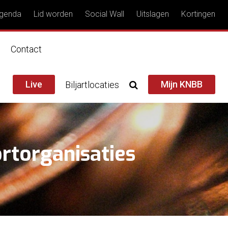
genda
Lid worden
Social Wall
Uitslagen
Kortingen
n
Contact
Live
Mijn KNBB
Biljartlocaties
rtorganisaties