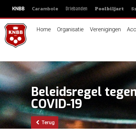
Carambole
S
Driebanden
KNBB
Poolbiljart
Home
Organisatie
Verenigingen
Acc
Beleidsregel teg
COVID-19
Terug