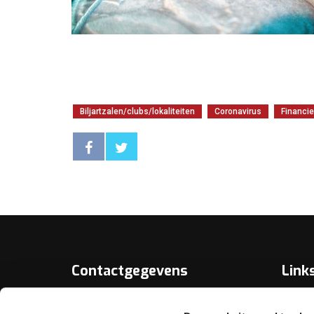
Biljartzalen/clubs/lokaliteiten
Coronavirus
Financie
Contactgegevens
Link
Over D
KNBB.nl is hèt verenigingsplatform