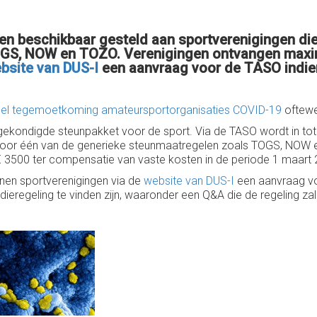
oen beschikbaar gesteld aan sportverenigingen di
OGS, NOW en TOZO. Verenigingen ontvangen maxim
bsite van DUS-I
een aanvraag voor de TASO indi
gel tegemoetkoming amateursportorganisaties COVID-19
oftewe
ekondigde steunpakket voor de sport. Via de TASO wordt in tot
 voor één van de generieke steunmaatregelen zoals TOGS, NOW 
3500 ter compensatie van vaste kosten in de periode 1 maart 2
en sportverenigingen via de
website van DUS-I
een aanvraag vo
ieregeling te vinden zijn, waaronder een Q&A die de regeling zal 