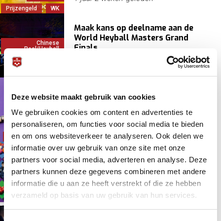
Prijzengeld
WK
Maak kans op deelname aan de
World Heyball Masters Grand
Chinese
Finals
Pool/Heyball
KNBB
1 jaar 6 maanden
geleden
Prijzengeld
Alles over het Cavero NK Pool & de
Deze website maakt gebruik van cookies
kwalificatieronden
We gebruiken cookies om content en advertenties te
personaliseren, om functies voor social media te bieden
Cavero NK Pool
1 jaar 8 maanden
geleden
en om ons websiteverkeer te analyseren. Ook delen we
Initiatieven
NK
informatie over uw gebruik van onze site met onze
WCBS Championship: Dames &
partners voor social media, adverteren en analyse. Deze
Heren, Vier Disciplines, $140.000
partners kunnen deze gegevens combineren met andere
prijzenpot
Initiatieven
informatie die u aan ze heeft verstrekt of die ze hebben
Innovatie
2 jaar 2 weken
geleden
verzameld op basis van uw gebruik van hun services.
Internationaal
TeamNL in Jeddah: Over and out