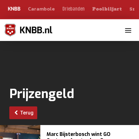
Carambole
Sno
Driebanden
KNBB
Poolbiljart
Toggle n
Prijzengeld
Terug
Marc Bijsterbosch wint GO