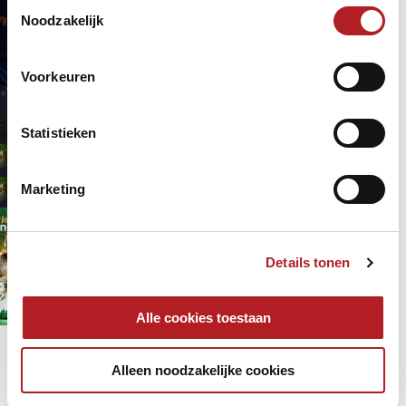
Toestemmingsselectie
Noodzakelijk
Poolbiljart
Prijzengeld
2 jaar 2 maanden
geleden
Voorkeuren
TeamNL
WK Pool 9-ball
Statistieken
Poolbiljart
Prijzengeld
3 juni 2024 - 18:00
Marketing
Televisie
WK Pool 9-Ball: Finaledag 8 juni
18:00 Live & Gratis op Viaplay TV!
Details tonen
(Het oude SBS9)
Internationaal
Live/streaming
2 jaar 2 maanden
geleden
Alle cookies toestaan
Poolbiljart
Pagina's
Alleen noodzakelijke cookies
1
2
3
volgende ›