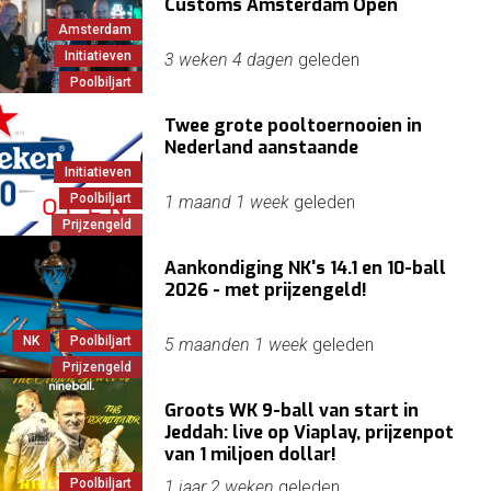
Customs Amsterdam Open
Amsterdam
Initiatieven
3 weken 4 dagen
geleden
Poolbiljart
Twee grote pooltoernooien in
Nederland aanstaande
Initiatieven
Poolbiljart
1 maand 1 week
geleden
Prijzengeld
Aankondiging NK's 14.1 en 10-ball
2026 - met prijzengeld!
NK
Poolbiljart
5 maanden 1 week
geleden
Prijzengeld
Groots WK 9-ball van start in
Jeddah: live op Viaplay, prijzenpot
van 1 miljoen dollar!
Poolbiljart
1 jaar 2 weken
geleden