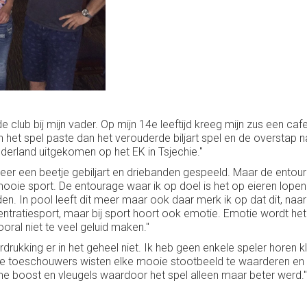
e club bij mijn vader. Op mijn 14e leeftijd kreeg mijn zus een ca
 het spel paste dan het verouderde biljart spel en de overstap n
erland uitgekomen op het EK in Tsjechie."
weer een beetje gebiljart en driebanden gespeeld. Maar de entoura
oie sport. De entourage waar ik op doel is het op eieren lop
. In pool leeft dit meer maar ook daar merk ik op dat dit, naar
centratiesport, maar bij sport hoort ook emotie. Emotie wordt het
oral niet te veel geluid maken."
ukking er in het geheel niet. Ik heb geen enkele speler horen 
 toeschouwers wisten elke mooie stootbeeld te waarderen en liet
orme boost en vleugels waardoor het spel alleen maar beter werd."