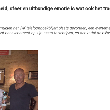
 sfeer en uitbundige emotie is wat ook het traditi
enemuiden het WK telefoonboekbiljart plaats gevonden, een even
st het evenement op zijn naam te schrijven, en denkt dat de biljartsp