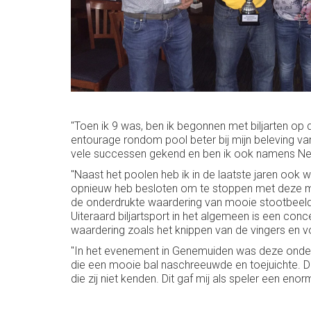
"Toen ik 9 was, ben ik begonnen met biljarten op d
entourage rondom pool beter bij mijn beleving van
vele successen gekend en ben ik ook namens Ned
"Naast het poolen heb ik in de laatste jaren ook 
opnieuw heb besloten om te stoppen met deze mo
de onderdrukte waardering van mooie stootbeelden
Uiteraard biljartsport in het algemeen is een con
waardering zoals het knippen van de vingers en vo
"In het evenement in Genemuiden was deze onderdr
die een mooie bal naschreeuwde en toejuichte. De
die zij niet kenden. Dit gaf mij als speler een en