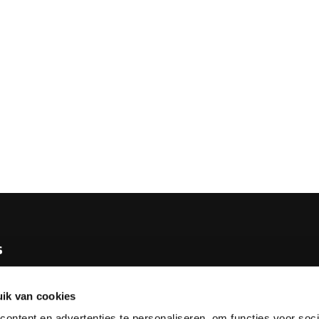
s
e KNBB
ik van cookies
bureau
ontent en advertenties te personaliseren, om functies voor soci