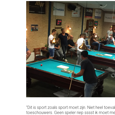
"Dit is sport zoals sport moet zijn. Niet heel t
toeschouwers. Geen speler riep sssst ik moet me