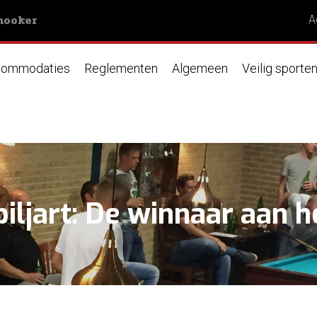
nooker
A
ommodaties
Reglementen
Algemeen
Veilig sporte
ljart: De winnaar aan 