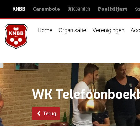
Carambole
S
Driebanden
KNBB
Poolbiljart
Home
Organisatie
Verenigingen
Acc
WK Telefoonboekbi
Terug