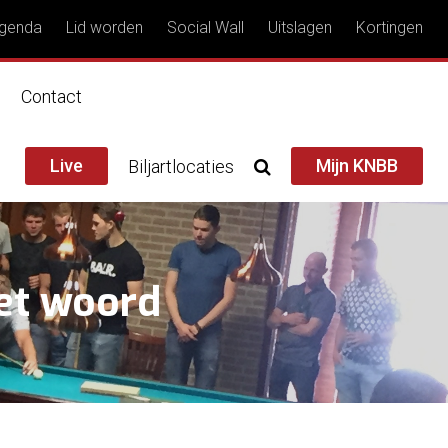
genda
Lid worden
Social Wall
Uitslagen
Kortingen
n
Contact
Live
Mijn KNBB
Biljartlocaties
het woord