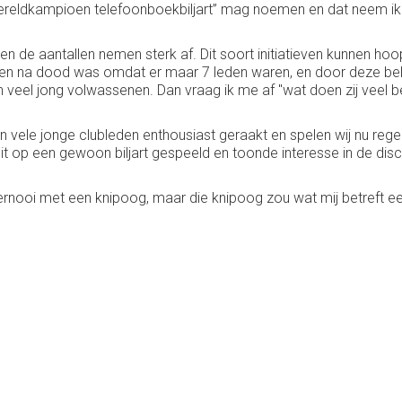
reldkampioen telefoonboekbiljart” mag noemen en dat neem ik si
 en de aantallen nemen sterk af. Dit soort initiatieven kunnen h
rven na dood was omdat er maar 7 leden waren, en door deze bel
veel jong volwassenen. Dan vraag ik me af "wat doen zij veel b
n vele jonge clubleden enthousiast geraakt en spelen wij nu reg
 op een gewoon biljart gespeeld en toonde interesse in de disci
oernooi met een knipoog, maar die knipoog zou wat mij betreft 