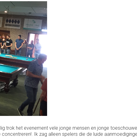
oevallig trok het evenement vele jonge mensen en jonge toeschou
 concentreren!. Ik zag alleen spelers die de luide aanmoedigin