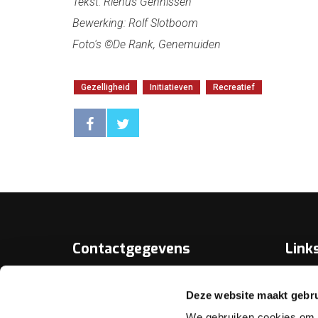
Tekst: Rienus Gennissen
Bewerking: Rolf Slotboom
Foto's ©De Rank, Genemuiden
Gezelligheid
Initiatieven
Recreatief
Contactgegevens
Link
Over D
KNBB.nl is hèt verenigingsplatform
Deze website maakt gebru
van de
Bonds
Koninklijke Nederlandse Biljart
We gebruiken cookies om c