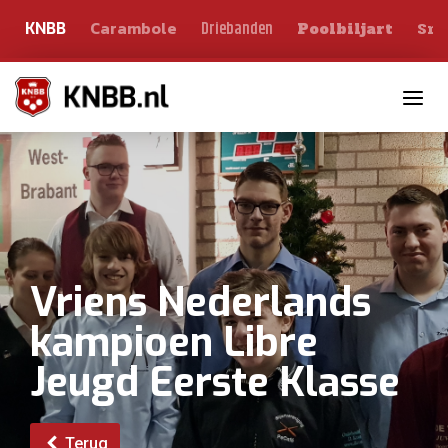
Carambole
Sno
Driebanden
KNBB
Poolbiljart
Toggle n
Vriens Nederlands
kampioen Libre
Jeugd Eerste Klasse
Terug