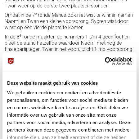
Twan weer op de eerste twee plaatsen stonden.
e
Omdat in de 7
ronde Marius ook niet wist te winnen namen
Naomi en Twan een kleine voorsprong. Sybren wist door
winst op een vierde plaats te komen.
e
In de 8
ronde maakten de nummers 1 t/m 4 geen fout en
bleef de stand hetzelfde waardoor Naomi met nog de
finalepartij tegen Twan in het vooruitzicht 1 mp voorsprong
had.
In de laatste ronde moest dus Twan winnen van Naomi om
de titel te behalen. Na een sterk begin van Naomi ging Twan
in de tiende beurt met een serie van 17 Naomi voorbij.
Deze website maakt gebruik van cookies
Nadat hij daarna nog een serie van 11 behaalde speelde
e
Twan in de 19
beurt de partij uit. Sybren en Mike wisten ook
We gebruiken cookies om content en advertenties te
de partij in winst om te zetten.
personaliseren, om functies voor social media te bieden
en om ons websiteverkeer te analyseren. Ook delen we
informatie over uw gebruik van onze site met onze
partners voor social media, adverteren en analyse. Deze
partners kunnen deze gegevens combineren met andere
informatie die u aan ze heeft verstrekt of die ze hebben