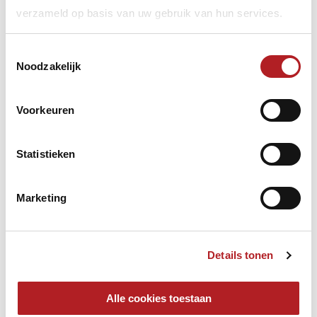
verzameld op basis van uw gebruik van hun services.
Toestemmingsselectie
Noodzakelijk
Voorkeuren
Statistieken
De eindstand was als volgt:
Marketing
1. Twan Vriens 14-2,79
2. Naomi Struijk 13-2,01
3. Sybren Hofma 12-1,63
4. Marius Kroonen 8-1,70
Details tonen
5. Mike Fens 7-1,67
6. Sharon Radings 6-1,87
7. Arno Coenradi jr 6-1,47
Alle cookies toestaan
8. Cees Kok 6-1,29