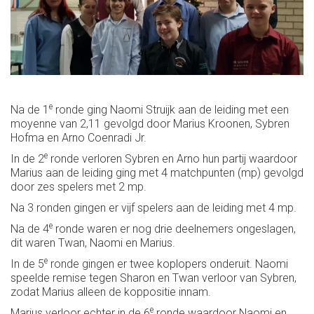
e
Na de 1
ronde ging Naomi Struijk aan de leiding met een
moyenne van 2,11 gevolgd door Marius Kroonen, Sybren
Hofma en Arno Coenradi Jr.
e
In de 2
ronde verloren Sybren en Arno hun partij waardoor
Marius aan de leiding ging met 4 matchpunten (mp) gevolgd
door zes spelers met 2 mp.
Na 3 ronden gingen er vijf spelers aan de leiding met 4 mp.
e
Na de 4
ronde waren er nog drie deelnemers ongeslagen,
dit waren Twan, Naomi en Marius.
e
In de 5
ronde gingen er twee koplopers onderuit. Naomi
speelde remise tegen Sharon en Twan verloor van Sybren,
zodat Marius alleen de koppositie innam.
e
Marius verloor echter in de 6
ronde waardoor Naomi en