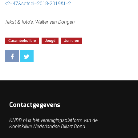
k2=47&setsei=2018-2019&t=2
Tekst & foto's: Walter van Dongen
Carambole/libre
Jeugd
Junioren
Contactgegevens
KNBB.nl is hèt verenigingsplatform van de
Koninklijke Nederlandse Biljart Bond.