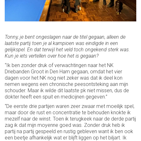
Tonny, je bent ongeslagen naar de titel gegaan, alleen de
laatste partij toen je al kampioen was eindigde in een
gelijkspel. En dat terwijl het veld toch ongekend sterk was.
Kun je iets vertellen over hoe het is gegaan?
“Ik ben zonder druk of verwachtingen naar het NK
Driebanden Groot in Den Ham gegaan, omdat het vier
dagen voor het NK nog niet zeker was dat ik deel kon
nemen wegens een chronische peesontsteking aan mijn
schouder. Maar ik wilde dit laatste pk niet missen, dus de
dokter heeft een spuit en medicijnen gegeven.”
“De eerste drie partijen waren zeer zwaar met moeilijk spel,
maar door de rust en concentratie te behouden knokte ik
mezelf naar de winst. Toen ik terugkeek naar de derde partij
zag ik dat mijn moyenne goed was. Zonder druk heb ik
partij na partij gespeeld en rustig gebleven want ik ben ook
een beetje afhankelijk wat er blijft liggen op het biljart. Ik