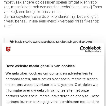
moet vaak andere oplossingen spelen omdat ik er niet bij
kan, maar ik heb toch een aardige techniek en dankzij Frans
van Kuijk een beetje kennis van het
diamondsysteem waardoor ik ondanks mijn beperking dit
niveau behaal. In alle eerlijkheid: ik verbaas mijzelf keer op
keer.”
"Ik heb toch een aardige techniek en dankzij
Frans van Kuijk een beetje kennis van het
diamondsysteem waardoor ik ondanks mijn
beperking dit niveau behaal. In alle eerlijkheid:
ik verbaas mijzelf keer op keer”
Deze website maakt gebruik van cookies
We gebruiken cookies om content en advertenties te
personaliseren, om functies voor social media te bieden
Je speelde als rolstoelbiljarter in een event met allemaal
en om ons websiteverkeer te analyseren. Ook delen we
biljarters zonder handicap. Hoe is dit voor jou? En hoe
reageren je medespelers gewoonlijk?
informatie over uw gebruik van onze site met onze
partners voor social media, adverteren en analyse. Deze
Ik als rolstoelbiljarter sta [zit] er eigenlijk niet bij stil dat ik
tegen staande biljarters speel, ik ben niet anders gewend in
partners kunnen deze gegevens combineren met andere