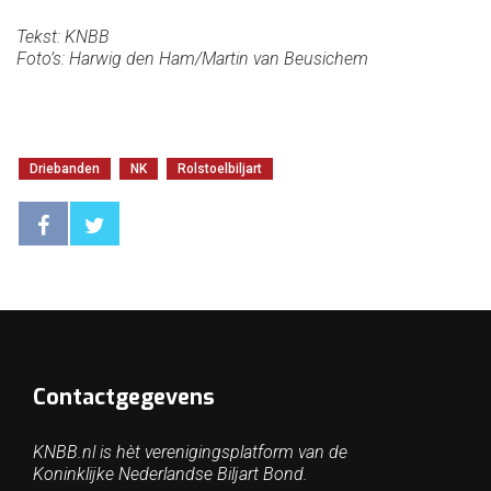
Tekst: KNBB
Foto’s: Harwig den Ham/Martin van Beusichem
Driebanden
NK
Rolstoelbiljart
Contactgegevens
KNBB.nl is hèt verenigingsplatform van de
Koninklijke Nederlandse Biljart Bond.