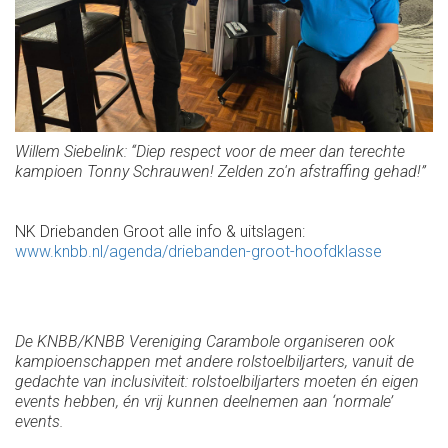
Willem Siebelink: “Diep respect voor de meer dan terechte
kampioen Tonny Schrauwen! Zelden zo'n afstraffing gehad!”
NK Driebanden Groot alle info & uitslagen:
www.knbb.nl/agenda/driebanden-groot-hoofdklasse
De KNBB/KNBB Vereniging Carambole organiseren ook
kampioenschappen met andere rolstoelbiljarters, vanuit de
gedachte van inclusiviteit: rolstoelbiljarters moeten én eigen
events hebben, én vrij kunnen deelnemen aan ‘normale’
events.