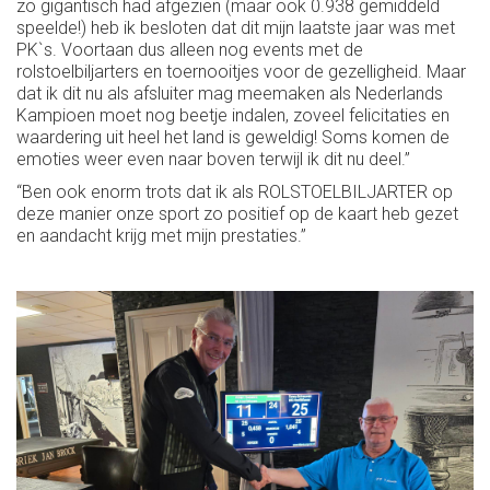
zo gigantisch had afgezien (maar ook 0.938 gemiddeld
speelde!) heb ik besloten dat dit mijn laatste jaar was met
PK`s. Voortaan dus alleen nog events met de
rolstoelbiljarters en toernooitjes voor de gezelligheid. Maar
dat ik dit nu als afsluiter mag meemaken als Nederlands
Kampioen moet nog beetje indalen, zoveel felicitaties en
waardering uit heel het land is geweldig! Soms komen de
emoties weer even naar boven terwijl ik dit nu deel.”
“Ben ook enorm trots dat ik als ROLSTOELBILJARTER op
deze manier onze sport zo positief op de kaart heb gezet
en aandacht krijg met mijn prestaties.”