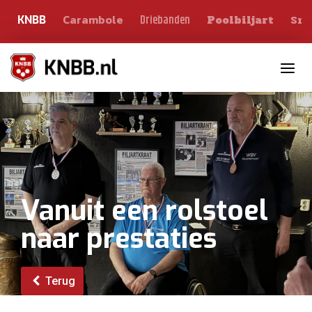
Carambole
Sno
Driebanden
KNBB
Poolbiljart
Toggle n
Vanuit een rolstoel
naar prestaties
Terug