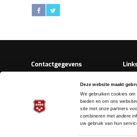
Contactgegevens
Link
Over D
KNBB.nl is hèt verenigingsplatform
Deze website maakt gebru
van de
Bonds
Koninklijke Nederlandse Biljart
We gebruiken cookies om c
Bond.
Biljart.
bieden en om ons websitev
site met onze partners vo
Helpd
Archimedesbaan 7
combineren met andere inf
3439 ME Nieuwegein
uw gebruik van hun servic
Tel.: 030 - 6008400