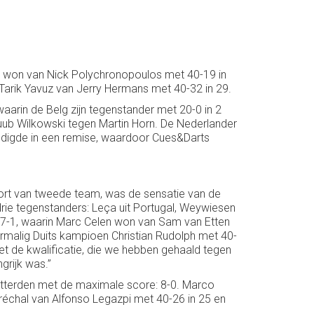
r won van Nick Polychronopoulos met 40-19 in
Tarik Yavuz van Jerry Hermans met 40-32 in 29.
arin de Belg zijn tegenstander met 20-0 in 2
uub Wilkowski tegen Martin Horn. De Nederlander
eindigde in een remise, waardoor Cues&Darts
soort van tweede team, was de sensatie van de
rie tegenstanders: Leça uit Portugal, Weywiesen
met 7-1, waarin Marc Celen won van Sam van Etten
rmalig Duits kampioen Christian Rudolph met 40-
et de kwalificatie, die we hebben gehaald tegen
rijk was.’’
hitterden met de maximale score: 8-0. Marco
échal van Alfonso Legazpi met 40-26 in 25 en