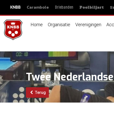
Carambole
S
Driebanden
KNBB
Poolbiljart
Home
Organisatie
Verenigingen
Acc
Twee Nederlandse
Terug