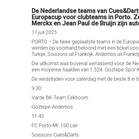
De Nederlandse teams van Cues&Darts
Europacup voor clubteams in Porto. Ze
Merckx en Jean Paul de Bruijn zijn au
11 juli 2025
PORTO – De twee geplaatste teams in de Europacup
werden op voorhand beloond met een ticket voor 
Turkije, Soissons uit Frankrijk, Andernos uit Fran
Die uitkomst was bovenal verrassend voor de Ne
een moyenne haalden van 1.524. Göztepe Spor Ku
De wedstrijden voor zaterdag met de beste 8 in t
9.30:
Varde BK-Team Eekhoorn
Göztepe-Andernos
11.45:
FC Porto-Mr. 100 Lier
Soissons-Cues&Darts