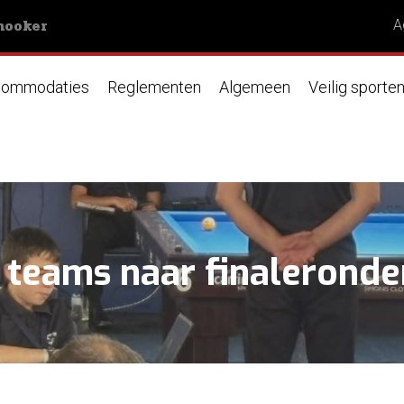
nooker
A
ommodaties
Reglementen
Algemeen
Veilig sporte
 teams naar finalerond