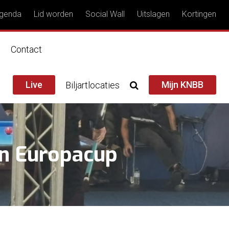
genda
Lid worden
Social Wall
Uitslagen
Kortingen
n
Contact
Live
Mijn KNBB
Biljartlocaties
en Europacup