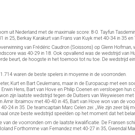
oorn uit Nederland met de maximale score: 8-0. Tayfun Tasdemi
 in 25, Berkay Karakurt van Frans van Kuyk met 40-34 in 35 en 
verwinning van Frédéric Caudron (Soissons) op Glenn Hofman, wa
indscore was 40-29 in 18. Ook opvallend was de wedstrijd van H
rde beurt, de hoogste in het toernooi tot nu toe. De wedstrijd 
1.714 waren de beste spelers in moyenne in de voorronden.
t Peter, Kurt en Bart Ceulemans, maar in de Europacup met een 
Erwin Hens, Bart van Hove en Philip Coenen en versloegen hun d
r 100 won zijn laatste wedstrijd tegen de Duitsers van Weywiesen 
gen Amir Ibraimov met 40-40 in 45, Bart van Hove won van de voo
0-24 in 35. De teamcaptain Marc Celen zei: ,,We zijn zeer blij m
al onze beste wedstrijd speelden op het moment dat het belang
ie van de voorronden om de laatste kwalificatie. De Fransen sc
 Roland Forthomme van Fernandez met 40-27 in 35, Gwendal Mar