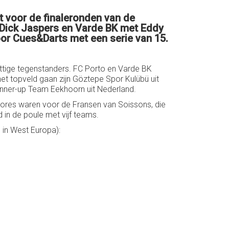
 voor de finaleronden van de
t Dick Jaspers en Varde BK met Eddy
oor Cues&Darts met een serie van 15.
ittige tegenstanders. FC Porto en Varde BK
t topveld gaan zijn Göztepe Spor Kulübü uit
e runner-up Team Eekhoorn uit Nederland.
ores waren voor de Fransen van Soissons, die
in de poule met vijf teams.
 in West Europa):