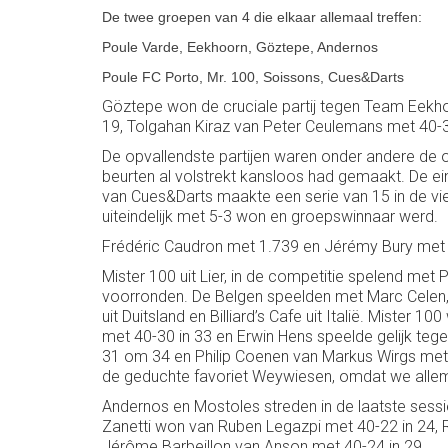
De twee groepen van 4 die elkaar allemaal treffen:
Poule Varde, Eekhoorn, Göztepe, Andernos
Poule FC Porto, Mr. 100, Soissons, Cues&Darts
Göztepe won de cruciale partij tegen Team Eekh
19, Tolgahan Kiraz van Peter Ceulemans met 40-31
De opvallendste partijen waren onder andere de o
beurten al volstrekt kansloos had gemaakt. De e
van Cues&Darts maakte een serie van 15 in de vie
uiteindelijk met 5-3 won en groepswinnaar werd.
Frédéric Caudron met 1.739 en Jérémy Bury met 
Mister 100 uit Lier, in de competitie spelend me
voorronden. De Belgen speelden met Marc Celen, 
uit Duitsland en Billiard’s Cafe uit Italië. Miste
met 40-30 in 33 en Erwin Hens speelde gelijk te
31 om 34 en Philip Coenen van Markus Wirgs met 4
de geduchte favoriet Weywiesen, omdat we allema
Andernos en Mostoles streden in de laatste sess
Zanetti won van Ruben Legazpi met 40-22 in 24,
Jérôme Barbeillon van Anson met 40-24 in 29.