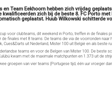
 en Team Eekhoorn hebben zich vrijdag geplaatst
 kwalificeerden zich bij de beste 8. FC Porto me
tomatisch geplaatst. Huub Wilkowski schitterde v
 voor clubteams, dit weekend in Porto, treffen in de finales p
de finales met 8 teams. De teams die via de voorronden naar he
krijk, Cues&Darts uit Nederland, Mister 100 uit België en als best
derlandse teams en voor de Belgen van Mister 100. De beste sc
lübü kwam met de maximale matchpunten en 1.373 uit de strijd 
wee groepen van vier teams (Portugese tijd, één uur vroeger dan