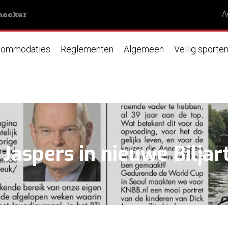
nooker
A
ommodaties
Reglementen
Algemeen
Veilig sporte
aspers in nieuwe Biljar