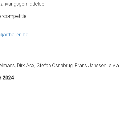
 aanvangsgemiddelde
ercompetitie
ljartballen.be
kelmans, Dirk Acx, Stefan Osnabrug, Frans Janssen e.v.a.
r 2024