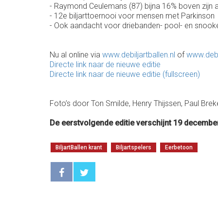
- Raymond Ceulemans (87) bijna 16% boven zijn
- 12e biljarttoernooi voor mensen met Parkinson
- Ook aandacht voor driebanden- pool- en snook
Nu al online via
www.debiljartballen.nl
of
www.debi
Directe link naar de nieuwe editie
Directe link naar de nieuwe editie (fullscreen)
Foto’s door Ton Smilde, Henry Thijssen, Paul Bre
De eerstvolgende editie verschijnt 19 decembe
BiljartBallen krant
Biljartspelers
Eerbetoon