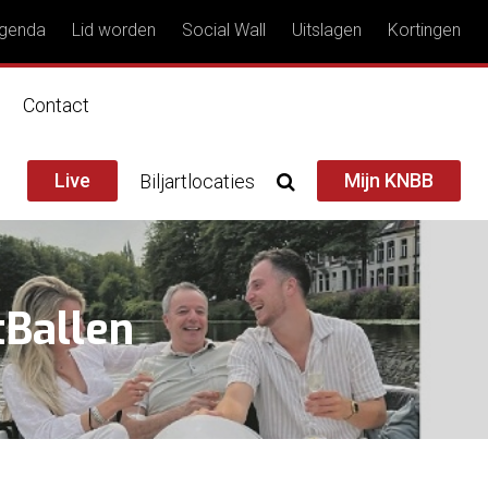
genda
Lid worden
Social Wall
Uitslagen
Kortingen
n
Contact
Live
Mijn KNBB
Biljartlocaties
tBallen