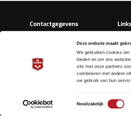
Contactgegevens
Link
Over D
KNBB.nl is hèt verenigingsplatform
Deze website maakt gebru
van de
Bonds
Koninklijke Nederlandse Biljart
We gebruiken cookies om c
Bond.
Biljart.
bieden en om ons websitev
site met onze partners vo
Helpd
Archimedesbaan 7
combineren met andere inf
3439 ME Nieuwegein
uw gebruik van hun servic
Tel.: 030 - 6008400
Mail:
info@knbb.nl
Toestemmingsselectie
Noodzakelijk
Copyright Koninklijke Nederlandse Biljart Bond