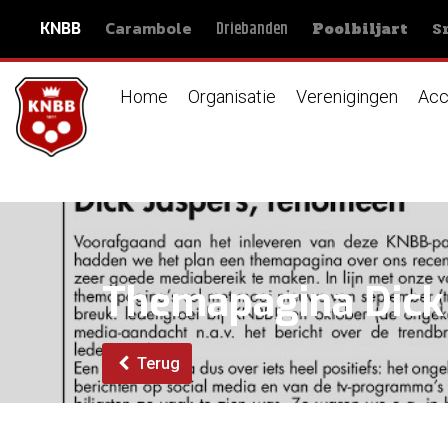
Carambole
S
Driebanden
KNBB
Poolbiljart
Home
Organisatie
Verenigingen
Acc
Themapagina Dick J
Terug