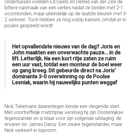
Ondertussen voelden Ed Geels en Dennis van der Zee de
bittere nasmaak van een verlies nadat ze beiden met 2-1
voorstonden, maar uiteindelijk op de laatste kleuren met 3-
2 verloren. Toch hebben ze nog volop kansen, omdat er in
poules gespeeld wordt.
Het opvallendste nieuws van de dag? Joris en
John maakten een onverwachte pauze... in de
lift. Letterlijk. Na een kort ritje zaten ze ruim
een uur vast, totdat een monteur de boel weer
op gang kreeg. Dit gebeurde direct na Joris’
dominante 3-0 overwinning op de Poolse
Lesniak, waarin hij nauwelijks punten weggaf
Nick Tielemans daarentegen kende een vliegende start.
Met voortreffelijk matchplay versloeg hij zijn Oostenrijkse
tegenstander en is klaar voor zijn volgende uitdaging: de
ervaren Ier James Darcy. Een zware tegenstander, maar
Nick verkeert in topvorm.