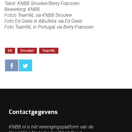
Tekst: KNBB Snooker/Berry Franssen
Bewerking: KNBB
Foto’s TeamNL via KNBB Snooker
Foto Ed Geels in Albufeira: via Ed Geels
Foto TeamNL in Portugal: via Berry Franssen
EK
Snooker
TeamNL
Contactgegevens
KNBB.nl is hèt verenigingsplatform van de