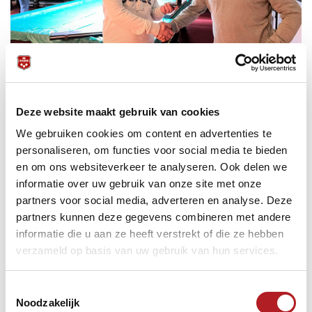
Tonnie Kok op archiefbeeld uit 2023, na ontvangst van de
Deze website maakt gebruik van cookies
Gouden Erespeld uit handen van Remco Wijnen
We gebruiken cookies om content en advertenties te
personaliseren, om functies voor social media te bieden
In de slotsessie won Kok eveneens van Van Dijck om de 4-
en om ons websiteverkeer te analyseren. Ook delen we
3 voor Snooker Society op het bord te zetten. De
informatie over uw gebruik van onze site met onze
beslissing viel toen Jansen dankzij onder meer een 62-
partners voor social media, adverteren en analyse. Deze
break afrekende met Boselie: de 5-3 was een feit, de strijd
partners kunnen deze gegevens combineren met andere
beslist. Maas rondde nog wel zijn partij tegen Kodde
winnend af met 2-0, maar de 5-4 was enkel nog voor de
informatie die u aan ze heeft verstrekt of die ze hebben
statistieken.
verzameld op basis van uw gebruik van hun services.
Zo plaatst Snooker Society Doetinchem voor een
promotie-degradatieduel met J&A Dak-Service uit
Toestemmingsselectie
Vlissingen. De Zeeuwen wisten afgelopen eredivisieseizoen
Noodzakelijk
de degradatieplaatsen zeven en acht te vermijden en