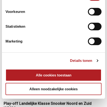
eindigden als zesde. Op zaterdag 11 juli strijden deze
ploegen tegen elkaar voor een plaats in de KNBB Eredivisie
Voorkeuren
Snooker '26/'27.
Statistieken
Marketing
Details tonen
Alle cookies toestaan
Alleen noodzakelijke cookies
Play-off Landelijke Klasse Snooker Noord en Zuid