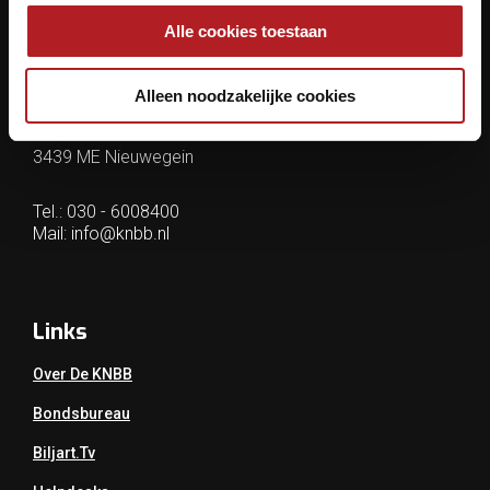
Contactgegevens
Alle cookies toestaan
KNBB.nl is hèt verenigingsplatform van de
Koninklijke Nederlandse Biljart Bond.
Alleen noodzakelijke cookies
Archimedesbaan 7
3439 ME Nieuwegein
Tel.: 030 - 6008400
Mail:
info@knbb.nl
Links
Over De KNBB
Bondsbureau
Biljart.tv