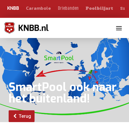
Carambole
Sno
Driebanden
KNBB
Poolbiljart
Toggle n
SmartPool ook naar
het buitenland!
Terug