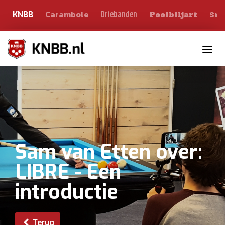
Carambole
Sno
Driebanden
KNBB
Poolbiljart
Toggle n
Sam van Etten over:
LIBRE - Een
introductie
Terug