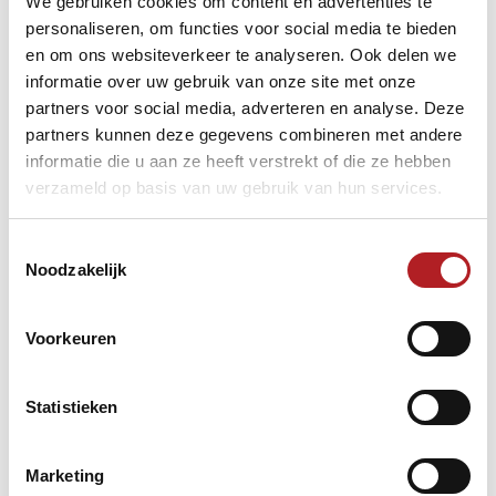
We gebruiken cookies om content en advertenties te
In deze serie korte video's bespreekt Sam van Etten, jonge
personaliseren, om functies voor social media te bieden
topper in de klassieke spelsoorten, op eenvoudige en
en om ons websiteverkeer te analyseren. Ook delen we
toegankelijke wijze vijf biljartdisciplines: libre, ankerkader
47/2, ankerkader 71/2, bandstoten en driebanden.
informatie over uw gebruik van onze site met onze
partners voor social media, adverteren en analyse. Deze
De eerste video is een introductie in de bekendste en
partners kunnen deze gegevens combineren met andere
meest traditionele biljartvariant: het libre, ook wel het vrij
spel. Hoe gaat dit precies in zijn werk?
informatie die u aan ze heeft verstrekt of die ze hebben
verzameld op basis van uw gebruik van hun services.
Alle vijf besproken biljartdisciplines zijn onderdeel van het
NK Biljartvijfkamp, van 28 maart tot 1 april 2018 in Berlicum.
Toestemmingsselectie
Noodzakelijk
NK Biljartvijfkamp (KNBB)
NK Biljartvijfkamp (Facebook)
NK Biljartvijfkamp (Wikipedia)
Voorkeuren
Statistieken
Carambole/libre
Etten, Sam van
Marketing
NK Biljartvijfkamp/Grand Dutch