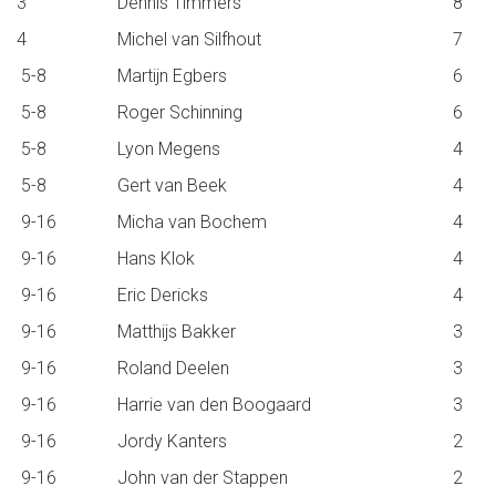
3
Dennis Timmers
8
4
Michel van Silfhout
7
5-8
Martijn Egbers
6
5-8
Roger Schinning
6
5-8
Lyon Megens
4
5-8
Gert van Beek
4
9-16
Micha van Bochem
4
9-16
Hans Klok
4
9-16
Eric Dericks
4
9-16
Matthijs Bakker
3
9-16
Roland Deelen
3
9-16
Harrie van den Boogaard
3
9-16
Jordy Kanters
2
9-16
John van der Stappen
2