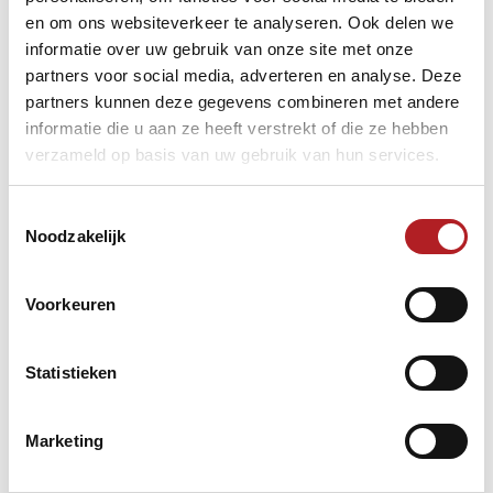
het brons tegen Michel van Silfhout met 200-183 in 5,
en om ons websiteverkeer te analyseren. Ook delen we
hoogste series 132 voor Timmers, 114 voor Van Silfhout.
informatie over uw gebruik van onze site met onze
partners voor social media, adverteren en analyse. Deze
Het overall moyenne van Swertz: een ongekende 52,500.
partners kunnen deze gegevens combineren met andere
informatie die u aan ze heeft verstrekt of die ze hebben
verzameld op basis van uw gebruik van hun services.
Toestemmingsselectie
Noodzakelijk
Voorkeuren
Statistieken
Marketing