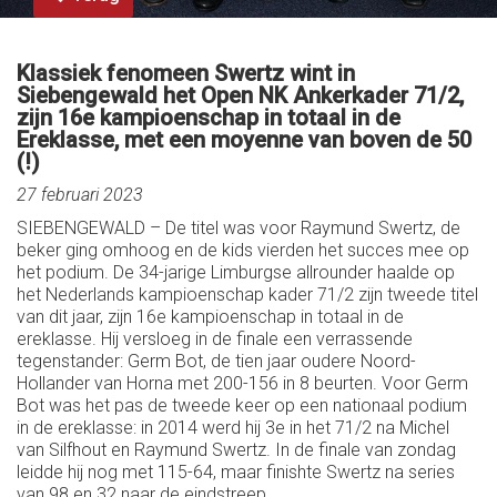
Klassiek fenomeen Swertz wint
in
Siebengewald het Open NK Ankerkader 71/2,
zijn 16e kampioenschap in totaal in de
Ereklasse, met een moyenne van boven de 50
(!)
27 februari 2023
SIEBENGEWALD – De titel was voor Raymund Swertz, de
beker ging omhoog en de kids vierden het succes mee op
het podium. De 34-jarige Limburgse allrounder haalde op
het Nederlands kampioenschap kader 71/2 zijn tweede titel
van dit jaar, zijn 16e kampioenschap in totaal in de
ereklasse. Hij versloeg in de finale een verrassende
tegenstander: Germ Bot, de tien jaar oudere Noord-
Hollander van Horna met 200-156 in 8 beurten. Voor Germ
Bot was het pas de tweede keer op een nationaal podium
in de ereklasse: in 2014 werd hij 3e in het 71/2 na Michel
van Silfhout en Raymund Swertz. In de finale van zondag
leidde hij nog met 115-64, maar finishte Swertz na series
van 98 en 32 naar de eindstreep.